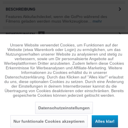
BESCHREIBUNG
Features Akkufachdeckel, wenn die GoPro während des
Filmens geladen werden muss Werkzeuglose...
mehr
BEWERTUNGEN
0
Bewertungen lesen, schreiben und diskutieren...
mehr
Unsere Website verwendet Cookies, um Funktionen auf der
Aktiv
Funktionale
Website (etwa Warenkorb oder Login) zu ermöglichen, um das
Nutzungsverhalten unserer Website zu analysieren und stetig zu
ÄHNLICHE ARTIKEL
verbessern, sowie um Dir personalisierte Angebote auf
Inaktiv
Diese Artikel sind dem Produkt ähnlich ...
mehr
Tracking
Werbeplattformen Dritter anzubieten. Zudem liefern diese Cookies
Erkenntnisse für Werbeanalysen und Affiliate-Marketing. Weitere
Informationen zu Cookies erhältst du in unserer
Datenschutzerklärung. Durch das Klicken auf "Alles klar!" erlaubst
Inaktiv
Personalisierung
du uns, diese optionalen Cookies zu setzen. Durch eine Änderung
der Einstellungen in deinem Internetbrowser kannst du die
Persönliche Empfehlungen
Übertragung von Cookies deaktivieren oder einschränken. Bereits
gespeicherte Cookies können jederzeit gelöscht werden.
Inaktiv
Service
Datenschutzeinstellungen
Nur funktionale Cookies akzeptieren
Alles klar!