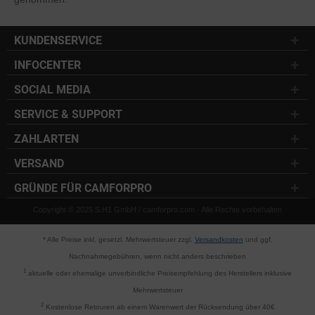
KUNDENSERVICE
INFOCENTER
SOCIAL MEDIA
SERVICE & SUPPORT
ZAHLARTEN
VERSAND
GRÜNDE FÜR CAMFORPRO
Copyright © 2025 S.H1 GmbH / camforpro.com - Alle Rechte vorbehalten
* Alle Preise inkl. gesetzl. Mehrwertsteuer zzgl.
Versandkosten
und ggf.
Nachnahmegebühren, wenn nicht anders beschrieben
1
aktuelle oder ehemalige unverbindliche Preisempfehlung des Herstellers inklusive
Mehrwertsteuer
2
Kostenlose Retouren ab einem Warenwert der Rücksendung über 40€