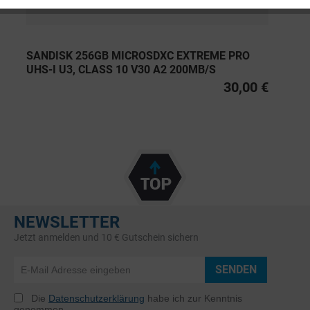
SANDISK 256GB MICROSDXC EXTREME PRO
UHS-I U3, CLASS 10 V30 A2 200MB/S
30,00 €
NEWSLETTER
Jetzt anmelden und 10 € Gutschein sichern
SENDEN
Die
Datenschutzerklärung
habe ich zur Kenntnis
genommen.