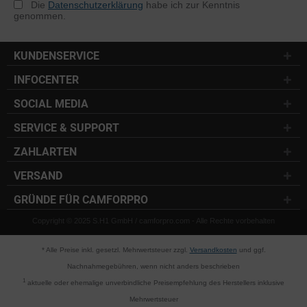
Die
Datenschutzerklärung
habe ich zur Kenntnis
genommen.
KUNDENSERVICE
INFOCENTER
SOCIAL MEDIA
SERVICE & SUPPORT
ZAHLARTEN
VERSAND
GRÜNDE FÜR CAMFORPRO
Copyright © 2025 S.H1 GmbH / camforpro.com - Alle Rechte vorbehalten
* Alle Preise inkl. gesetzl. Mehrwertsteuer zzgl.
Versandkosten
und ggf.
Nachnahmegebühren, wenn nicht anders beschrieben
1
aktuelle oder ehemalige unverbindliche Preisempfehlung des Herstellers inklusive
Mehrwertsteuer