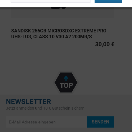
SANDISK 256GB MICROSDXC EXTREME PRO
UHS-I U3, CLASS 10 V30 A2 200MB/S
30,00 €
NEWSLETTER
Jetzt anmelden und 10 € Gutschein sichern
SENDEN