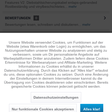
Features V2: Diebstahlsicherungskabel enlaps-gebranded
Rostbeständig und vinylbeschichtetes...
mehr
BEWERTUNGEN
0
Bewertungen lesen, schreiben und diskutieren...
mehr
INFOS ZUM HERSTELLER
Unsere Website verwendet Cookies, um Funktionen auf der
Aktiv
Folgende Infos zum Hersteller sind verfübar......
mehr
Funktionale
Website (etwa Warenkorb oder Login) zu ermöglichen, um das
Nutzungsverhalten unserer Website zu analysieren und stetig zu
ÄHNLICHE ARTIKEL
verbessern, sowie um Dir personalisierte Angebote auf
Inaktiv
Tracking
Werbeplattformen Dritter anzubieten. Zudem liefern diese Cookies
Diese Artikel sind dem Produkt ähnlich ...
mehr
Erkenntnisse für Werbeanalysen und Affiliate-Marketing. Weitere
Informationen zu Cookies erhältst du in unserer
Datenschutzerklärung. Durch das Klicken auf "Alles klar!" erlaubst
Inaktiv
Personalisierung
du uns, diese optionalen Cookies zu setzen. Durch eine Änderung
der Einstellungen in deinem Internetbrowser kannst du die
Übertragung von Cookies deaktivieren oder einschränken. Bereits
Persönliche Empfehlungen
gespeicherte Cookies können jederzeit gelöscht werden.
Inaktiv
Service
Datenschutzeinstellungen
Nur funktionale Cookies akzeptieren
Alles klar!