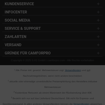
KUNDENSERVICE
INFOCENTER
SOCIAL MEDIA
SERVICE & SUPPORT
ZAHLARTEN
VERSAND
GRÜNDE FÜR CAMFORPRO
Copyright © 2025 S.H1 GmbH / camforpro.com - Alle Rechte vorbehalten
* Alle Preise inkl. gesetzl. Mehrwertsteuer zzgl.
Versandkosten
und ggf.
Nachnahmegebühren, wenn nicht anders beschrieben
1
aktuelle oder ehemalige unverbindliche Preisempfehlung des Herstellers inklusive
Mehrwertsteuer
2
Kostenlose Retouren ab einem Warenwert der Rücksendung über 40€
3
Bezieht sich nur auf das Lieferland Deutschland. Gilt nicht für Express- und
Speditionsversand. In allen anderen Versandländern können die
Versandkosten
abweichen.