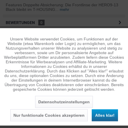
Features Doppelte Absicherung: Die Frontlinse der HERO9-13
Black bleibt im T-HOUSING...
mehr
BEWERTUNGEN
0
Bewertungen lesen, schreiben und diskutieren...
mehr
Unsere Website verwendet Cookies, um Funktionen auf der
Aktiv
Funktionale
ÄHNLICHE ARTIKEL
Website (etwa Warenkorb oder Login) zu ermöglichen, um das
Nutzungsverhalten unserer Website zu analysieren und stetig zu
Diese Artikel sind dem Produkt ähnlich ...
mehr
verbessern, sowie um Dir personalisierte Angebote auf
Inaktiv
Tracking
Werbeplattformen Dritter anzubieten. Zudem liefern diese Cookies
Erkenntnisse für Werbeanalysen und Affiliate-Marketing. Weitere
Informationen zu Cookies erhältst du in unserer
Datenschutzerklärung. Durch das Klicken auf "Alles klar!" erlaubst
Inaktiv
Personalisierung
du uns, diese optionalen Cookies zu setzen. Durch eine Änderung
Persönliche Empfehlungen
der Einstellungen in deinem Internetbrowser kannst du die
Übertragung von Cookies deaktivieren oder einschränken. Bereits
gespeicherte Cookies können jederzeit gelöscht werden.
Inaktiv
Service
Datenschutzeinstellungen
Nur funktionale Cookies akzeptieren
Alles klar!