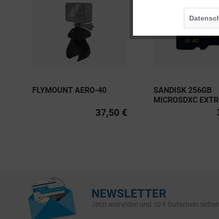
Personalisierung
Datensch
Service
FLYMOUNT AERO-40
SANDISK 256GB
MICROSDXC EXT
PRO UHS-I U3, CL
37,50 €
V30 A2 200MB/S
NEWSLETTER
Jetzt anmelden und 10 € Gutschein sicher