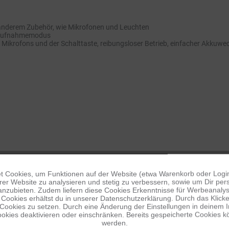
anderem Zubehör, wie Mikrofonen und Leuchten
m Aufnahmemodus
Mikrofons und der Schalttaste, reibungsloser Betrieb, einfacher Akkuwe
 Cookies, um Funktionen auf der Website (etwa Warenkorb oder Logi
er Website zu analysieren und stetig zu verbessern, sowie um Dir pers
anzubieten. Zudem liefern diese Cookies Erkenntnisse für Werbeanalyse
Cookies erhältst du in unserer Datenschutzerklärung. Durch das Klicken 
 Cookies zu setzen. Durch eine Änderung der Einstellungen in deinem 
okies deaktivieren oder einschränken. Bereits gespeicherte Cookies kö
werden.