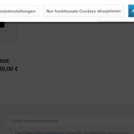
utzeinstellungen
Nur funktionale Cookies akzeptieren
A
REME
ASS 10
30,00 €
n
Die
Datenschutzerklärung
habe ich zur Kenntnis genommen.