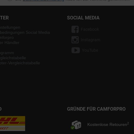
NTER
SOCIAL MEDIA
nstellungen
Facebook
bedingungen Social Media
mforpro
Instagram
ter Händler
YouTube
rogramm
gleichstabelle
ter-Vergleichstabelle
D
GRÜNDE FÜR CAMFORPRO
2
Kostenlose Retouren