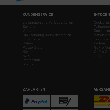
KUNDENSERVICE
INFOCE
Lieferzeiten und Verfügbarkeiten
Cookie-Ei
Zahlung
Teilnahme
Versand
Das ist ca
Rücksendung und Reklamation
Autorisier
Gutscheine
Teamrider
Datenschutz
Partnerp
Pickup-Store
GoPro-Ver
Kontakt
GoPro Cop
AGB
Jobs
Impressum
Sitemap
ZAHLARTEN
VERSAN