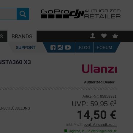
S
BRANDS
SUPPORT
BLOG
FORUM
NSTA360 X3
Authorized Dealer
Artikel-Nr.: 85858881
1
UVP: 59,95 €
VERSCHLÜSSELUNG
14,50 €
inkl. MwSt.
zzgl. Versandkosten
lagernd, in 1-2 Werktagen bei Dir