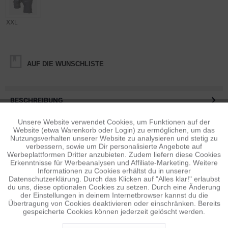
XXL
AUF DIE WUNSCHLISTE
BESCHREIBUNG
Lasse Deiner Kreativität im tiefen Winter freien Lauf Bereite Dich
mit dem Tinden Photography...
mehr
Unsere Website verwendet Cookies, um Funktionen auf der
Aktiv
Funktionale
Website (etwa Warenkorb oder Login) zu ermöglichen, um das
Nutzungsverhalten unserer Website zu analysieren und stetig zu
BEWERTUNGEN
1
verbessern, sowie um Dir personalisierte Angebote auf
Inaktiv
Tracking
Werbeplattformen Dritter anzubieten. Zudem liefern diese Cookies
Bewertungen lesen, schreiben und diskutieren...
mehr
Erkenntnisse für Werbeanalysen und Affiliate-Marketing. Weitere
Informationen zu Cookies erhältst du in unserer
Datenschutzerklärung. Durch das Klicken auf "Alles klar!" erlaubst
ÄHNLICHE ARTIKEL
Inaktiv
Personalisierung
du uns, diese optionalen Cookies zu setzen. Durch eine Änderung
Diese Artikel sind dem Produkt ähnlich ...
mehr
der Einstellungen in deinem Internetbrowser kannst du die
Übertragung von Cookies deaktivieren oder einschränken. Bereits
gespeicherte Cookies können jederzeit gelöscht werden.
Inaktiv
Service