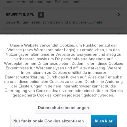
aufstecken und abnehmen Schützt...
mehr
BEWERTUNGEN
0
Bewertungen lesen, schreiben und diskutieren...
mehr
INFOS ZUM HERSTELLER
Folgende Infos zum Hersteller sind verfübar......
mehr
Unsere Website verwendet Cookies, um Funktionen auf der
Aktiv
Funktionale
Website (etwa Warenkorb oder Login) zu ermöglichen, um das
Nutzungsverhalten unserer Website zu analysieren und stetig zu
ÄHNLICHE ARTIKEL
verbessern, sowie um Dir personalisierte Angebote auf
Inaktiv
Tracking
Diese Artikel sind dem Produkt ähnlich ...
mehr
Werbeplattformen Dritter anzubieten. Zudem liefern diese Cookies
Erkenntnisse für Werbeanalysen und Affiliate-Marketing. Weitere
Informationen zu Cookies erhältst du in unserer
Datenschutzerklärung. Durch das Klicken auf "Alles klar!" erlaubst
Inaktiv
Personalisierung
du uns, diese optionalen Cookies zu setzen. Durch eine Änderung
der Einstellungen in deinem Internetbrowser kannst du die
Persönliche Empfehlungen
Übertragung von Cookies deaktivieren oder einschränken. Bereits
gespeicherte Cookies können jederzeit gelöscht werden.
Inaktiv
Service
Datenschutzeinstellungen
Nur funktionale Cookies akzeptieren
Alles klar!