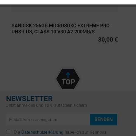
SANDISK 256GB MICROSDXC EXTREME PRO
UHS-I U3, CLASS 10 V30 A2 200MB/S
30,00 €
NEWSLETTER
Jetzt anmelden und 10 € Gutschein sichern
SENDEN
Die
Datenschutzerklärung
habe ich zur Kenntnis