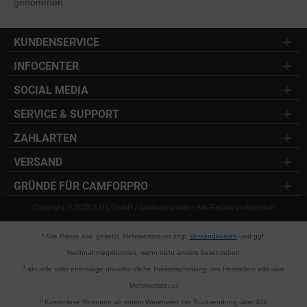
genommen.
KUNDENSERVICE
INFOCENTER
SOCIAL MEDIA
SERVICE & SUPPORT
ZAHLARTEN
VERSAND
GRÜNDE FÜR CAMFORPRO
Copyright © 2025 S.H1 GmbH / camforpro.com - Alle Rechte vorbehalten
* Alle Preise inkl. gesetzl. Mehrwertsteuer zzgl.
Versandkosten
und ggf.
Nachnahmegebühren, wenn nicht anders beschrieben
1
aktuelle oder ehemalige unverbindliche Preisempfehlung des Herstellers inklusive
Mehrwertsteuer
2
Kostenlose Retouren ab einem Warenwert der Rücksendung über 40€