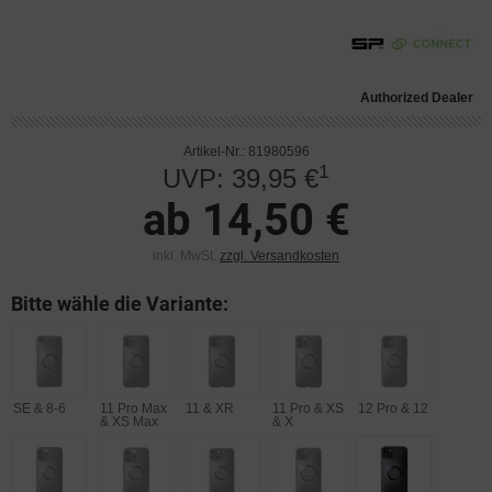
Authorized Dealer
Artikel-Nr.: 81980596
1
UVP: 39,95 €
ab 14,50 €
inkl. MwSt.
zzgl. Versandkosten
Bitte wähle die Variante:
SE & 8-6
11 Pro Max
11 & XR
11 Pro & XS
12 Pro & 12
& XS Max
& X