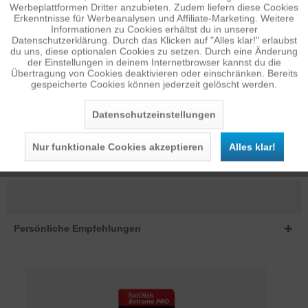
Inaktiv
Tracking
Werbeplattformen Dritter anzubieten. Zudem liefern diese Cookies
Features Vollständig kompatibel mit MagSafe® 40 % dünner,
Erkenntnisse für Werbeanalysen und Affiliate-Marketing. Weitere
leichter, stoßfest und maximal...
mehr
Informationen zu Cookies erhältst du in unserer
Datenschutzerklärung. Durch das Klicken auf "Alles klar!" erlaubst
Inaktiv
Personalisierung
du uns, diese optionalen Cookies zu setzen. Durch eine Änderung
VIDEOS
der Einstellungen in deinem Internetbrowser kannst du die
Videos zum Artikel ansehen...
mehr
Übertragung von Cookies deaktivieren oder einschränken. Bereits
gespeicherte Cookies können jederzeit gelöscht werden.
Inaktiv
Service
BEWERTUNGEN
0
Datenschutzeinstellungen
Bewertungen lesen, schreiben und diskutieren...
mehr
Nur funktionale Cookies akzeptieren
Alles klar!
ÄHNLICHE ARTIKEL
Diese Artikel sind dem Produkt ähnlich ...
mehr
Persönliche Empfehlungen