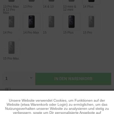
13 Pro Max
13 Pro
14 & 13
13 mini &
14 Plus
& 12 Pro
12 mini
Max
14 Pro
14 Pro Max
15
15 Plus
15 Pro
15 Pro Max
IN DEN
WARENKORB
AUF DIE WUNSCHLISTE
Unsere Website verwendet Cookies, um Funktionen auf der
Aktiv
Funktionale
Website (etwa Warenkorb oder Login) zu ermöglichen, um das
Nutzungsverhalten unserer Website zu analysieren und stetig zu
BESCHREIBUNG
verbessern, sowie um Dir personalisierte Angebote auf