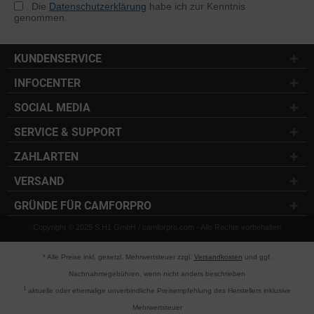
Die
Datenschutzerklärung
habe ich zur Kenntnis
genommen.
KUNDENSERVICE
INFOCENTER
SOCIAL MEDIA
SERVICE & SUPPORT
ZAHLARTEN
VERSAND
GRÜNDE FÜR CAMFORPRO
Copyright © 2025 S.H1 GmbH / camforpro.com - Alle Rechte vorbehalten
* Alle Preise inkl. gesetzl. Mehrwertsteuer zzgl.
Versandkosten
und ggf.
Nachnahmegebühren, wenn nicht anders beschrieben
1
aktuelle oder ehemalige unverbindliche Preisempfehlung des Herstellers inklusive
Mehrwertsteuer