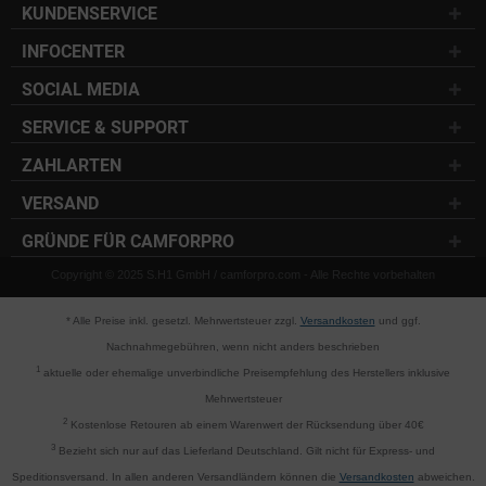
KUNDENSERVICE
INFOCENTER
SOCIAL MEDIA
SERVICE & SUPPORT
ZAHLARTEN
VERSAND
GRÜNDE FÜR CAMFORPRO
Copyright © 2025 S.H1 GmbH / camforpro.com - Alle Rechte vorbehalten
* Alle Preise inkl. gesetzl. Mehrwertsteuer zzgl.
Versandkosten
und ggf.
Nachnahmegebühren, wenn nicht anders beschrieben
1
aktuelle oder ehemalige unverbindliche Preisempfehlung des Herstellers inklusive
Mehrwertsteuer
2
Kostenlose Retouren ab einem Warenwert der Rücksendung über 40€
3
Bezieht sich nur auf das Lieferland Deutschland. Gilt nicht für Express- und
Speditionsversand. In allen anderen Versandländern können die
Versandkosten
abweichen.