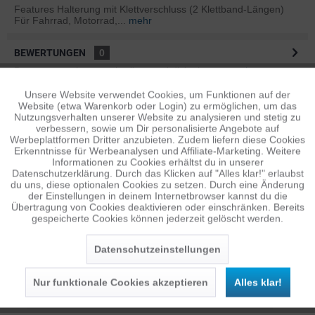
Features Halterung mit Klettverschluss (2 Klettband-Längen)
Für Fahrrad, Motorrad,...
mehr
BEWERTUNGEN
0
Bewertungen lesen, schreiben und diskutieren...
mehr
Unsere Website verwendet Cookies, um Funktionen auf der
Aktiv
Funktionale
ÄHNLICHE ARTIKEL
Website (etwa Warenkorb oder Login) zu ermöglichen, um das
Nutzungsverhalten unserer Website zu analysieren und stetig zu
Diese Artikel sind dem Produkt ähnlich ...
mehr
verbessern, sowie um Dir personalisierte Angebote auf
Inaktiv
Tracking
Werbeplattformen Dritter anzubieten. Zudem liefern diese Cookies
Erkenntnisse für Werbeanalysen und Affiliate-Marketing. Weitere
Informationen zu Cookies erhältst du in unserer
Datenschutzerklärung. Durch das Klicken auf "Alles klar!" erlaubst
Inaktiv
Personalisierung
Persönliche Empfehlungen
du uns, diese optionalen Cookies zu setzen. Durch eine Änderung
der Einstellungen in deinem Internetbrowser kannst du die
Übertragung von Cookies deaktivieren oder einschränken. Bereits
gespeicherte Cookies können jederzeit gelöscht werden.
Inaktiv
Service
Datenschutzeinstellungen
Nur funktionale Cookies akzeptieren
Alles klar!