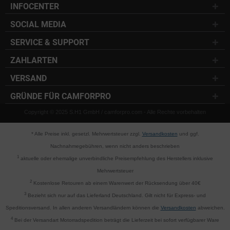
INFOCENTER
SOCIAL MEDIA
SERVICE & SUPPORT
ZAHLARTEN
VERSAND
GRÜNDE FÜR CAMFORPRO
Copyright © 2025 S.H1 GmbH / camforpro.com - Alle Rechte vorbehalten
* Alle Preise inkl. gesetzl. Mehrwertsteuer zzgl.
Versandkosten
und ggf.
Nachnahmegebühren, wenn nicht anders beschrieben
1
aktuelle oder ehemalige unverbindliche Preisempfehlung des Herstellers inklusive
Mehrwertsteuer
2
Kostenlose Retouren ab einem Warenwert der Rücksendung über 40€
3
Bezieht sich nur auf das Lieferland Deutschland. Gilt nicht für Express- und
Speditionsversand. In allen anderen Versandländern können die
Versandkosten
abweichen.
4
Bei der Versandart Motorradspedition beträgt die Lieferzeit bei sofort verfügbarer Ware