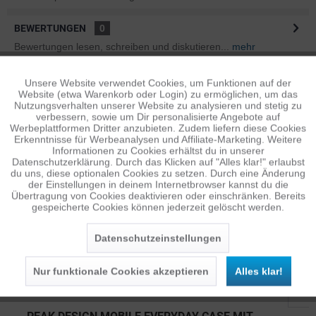
BEWERTUNGEN
0
Bewertungen lesen, schreiben und diskutieren...
mehr
ÄHNLICHE ARTIKEL
Unsere Website verwendet Cookies, um Funktionen auf der
Aktiv
Funktionale
Website (etwa Warenkorb oder Login) zu ermöglichen, um das
Diese Artikel sind dem Produkt ähnlich ...
mehr
Nutzungsverhalten unserer Website zu analysieren und stetig zu
verbessern, sowie um Dir personalisierte Angebote auf
Inaktiv
Tracking
Werbeplattformen Dritter anzubieten. Zudem liefern diese Cookies
Erkenntnisse für Werbeanalysen und Affiliate-Marketing. Weitere
Informationen zu Cookies erhältst du in unserer
Persönliche Empfehlungen
Datenschutzerklärung. Durch das Klicken auf "Alles klar!" erlaubst
Inaktiv
Personalisierung
du uns, diese optionalen Cookies zu setzen. Durch eine Änderung
der Einstellungen in deinem Internetbrowser kannst du die
Übertragung von Cookies deaktivieren oder einschränken. Bereits
gespeicherte Cookies können jederzeit gelöscht werden.
Inaktiv
Service
Datenschutzeinstellungen
Nur funktionale Cookies akzeptieren
Alles klar!