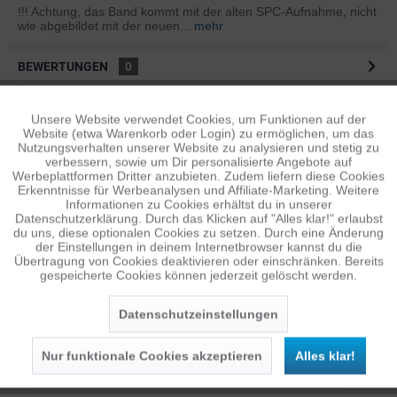
!!! Achtung, das Band kommt mit der alten SPC-Aufnahme, nicht
wie abgebildet mit der neuen...
mehr
BEWERTUNGEN
0
Bewertungen lesen, schreiben und diskutieren...
mehr
Unsere Website verwendet Cookies, um Funktionen auf der
Aktiv
Funktionale
ÄHNLICHE ARTIKEL
Website (etwa Warenkorb oder Login) zu ermöglichen, um das
Nutzungsverhalten unserer Website zu analysieren und stetig zu
Diese Artikel sind dem Produkt ähnlich ...
mehr
verbessern, sowie um Dir personalisierte Angebote auf
Inaktiv
Tracking
Werbeplattformen Dritter anzubieten. Zudem liefern diese Cookies
Erkenntnisse für Werbeanalysen und Affiliate-Marketing. Weitere
Informationen zu Cookies erhältst du in unserer
Datenschutzerklärung. Durch das Klicken auf "Alles klar!" erlaubst
Inaktiv
Personalisierung
Persönliche Empfehlungen
du uns, diese optionalen Cookies zu setzen. Durch eine Änderung
der Einstellungen in deinem Internetbrowser kannst du die
Übertragung von Cookies deaktivieren oder einschränken. Bereits
gespeicherte Cookies können jederzeit gelöscht werden.
Inaktiv
Service
Datenschutzeinstellungen
Nur funktionale Cookies akzeptieren
Alles klar!