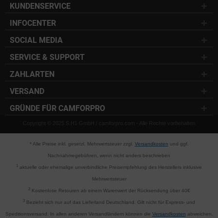
KUNDENSERVICE
INFOCENTER
SOCIAL MEDIA
SERVICE & SUPPORT
ZAHLARTEN
VERSAND
GRÜNDE FÜR CAMFORPRO
Copyright © 2025 S.H1 GmbH / camforpro.com - Alle Rechte vorbehalten
* Alle Preise inkl. gesetzl. Mehrwertsteuer zzgl.
Versandkosten
und ggf.
Nachnahmegebühren, wenn nicht anders beschrieben
1
aktuelle oder ehemalige unverbindliche Preisempfehlung des Herstellers inklusive
Mehrwertsteuer
2
Kostenlose Retouren ab einem Warenwert der Rücksendung über 40€
3
Bezieht sich nur auf das Lieferland Deutschland. Gilt nicht für Express- und
Speditionsversand. In allen anderen Versandländern können die
Versandkosten
abweichen.