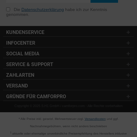
Die
Datenschutzerklärung
habe ich zur Kenntnis
genommen.
KUNDENSERVICE
INFOCENTER
SOCIAL MEDIA
SERVICE & SUPPORT
ZAHLARTEN
VERSAND
GRÜNDE FÜR CAMFORPRO
Copyright © 2025 S.H1 GmbH / camforpro.com - Alle Rechte vorbehalten
* Alle Preise inkl. gesetzl. Mehrwertsteuer zzgl.
Versandkosten
und ggf.
Nachnahmegebühren, wenn nicht anders beschrieben
1
aktuelle oder ehemalige unverbindliche Preisempfehlung des Herstellers inklusive