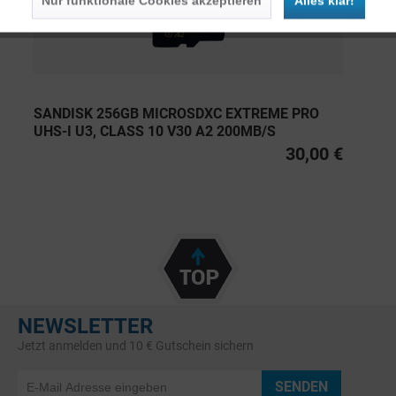
Nur funktionale Cookies akzeptieren
Alles klar!
SANDISK 256GB MICROSDXC EXTREME PRO
UHS-I U3, CLASS 10 V30 A2 200MB/S
30,00 €
NEWSLETTER
Jetzt anmelden und 10 € Gutschein sichern
SENDEN