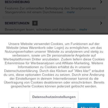
BESCHREIBUNG
Features Zur universellen Befestigung des Smartphones an
Stangenrohre mit einem Durchmesser...
mehr
BEWERTUNGEN
0
Bewertungen lesen, schreiben und diskutieren...
mehr
INFOS ZUM HERSTELLER
Unsere Website verwendet Cookies, um Funktionen auf der
Aktiv
Funktionale
Folgende Infos zum Hersteller sind verfübar......
mehr
Website (etwa Warenkorb oder Login) zu ermöglichen, um das
Nutzungsverhalten unserer Website zu analysieren und stetig zu
verbessern, sowie um Dir personalisierte Angebote auf
ÄHNLICHE ARTIKEL
Inaktiv
Tracking
Werbeplattformen Dritter anzubieten. Zudem liefern diese Cookies
Erkenntnisse für Werbeanalysen und Affiliate-Marketing. Weitere
Diese Artikel sind dem Produkt ähnlich ...
mehr
Informationen zu Cookies erhältst du in unserer
Datenschutzerklärung. Durch das Klicken auf "Alles klar!" erlaubst
Inaktiv
Personalisierung
du uns, diese optionalen Cookies zu setzen. Durch eine Änderung
der Einstellungen in deinem Internetbrowser kannst du die
Übertragung von Cookies deaktivieren oder einschränken. Bereits
Persönliche Empfehlungen
gespeicherte Cookies können jederzeit gelöscht werden.
Inaktiv
Service
Datenschutzeinstellungen