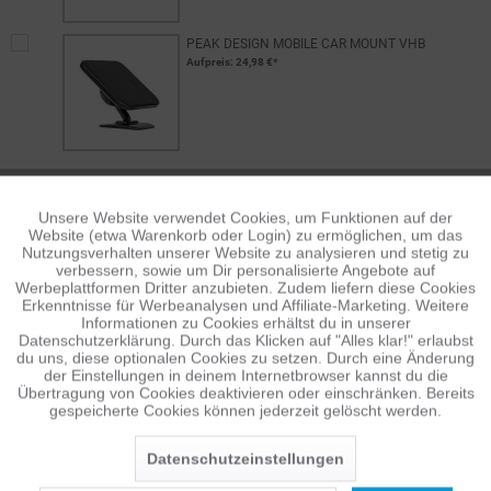
PEAK DESIGN MOBILE CAR MOUNT VHB
Aufpreis
: 24,98 €*
Unsere Website verwendet Cookies, um Funktionen auf der
Aktiv
Funktionale
Website (etwa Warenkorb oder Login) zu ermöglichen, um das
PEAK DESIGN MOBILE WALL MOUNT...
Nutzungsverhalten unserer Website zu analysieren und stetig zu
Aufpreis
: 29,95 €*
verbessern, sowie um Dir personalisierte Angebote auf
Inaktiv
Tracking
Werbeplattformen Dritter anzubieten. Zudem liefern diese Cookies
Erkenntnisse für Werbeanalysen und Affiliate-Marketing. Weitere
Informationen zu Cookies erhältst du in unserer
Datenschutzerklärung. Durch das Klicken auf "Alles klar!" erlaubst
Inaktiv
Personalisierung
du uns, diese optionalen Cookies zu setzen. Durch eine Änderung
der Einstellungen in deinem Internetbrowser kannst du die
Übertragung von Cookies deaktivieren oder einschränken. Bereits
gespeicherte Cookies können jederzeit gelöscht werden.
Inaktiv
Service
PEAK DESIGN MOBILE WALLET STAND...
Datenschutzeinstellungen
Aufpreis
: 29,50 €*