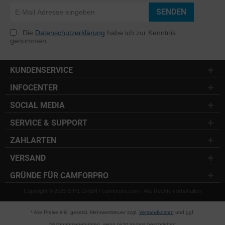
SENDEN
Die
Datenschutzerklärung
habe ich zur Kenntnis
genommen.
KUNDENSERVICE
INFOCENTER
SOCIAL MEDIA
SERVICE & SUPPORT
ZAHLARTEN
VERSAND
GRÜNDE FÜR CAMFORPRO
Copyright © 2025 S.H1 GmbH / camforpro.com - Alle Rechte vorbehalten
* Alle Preise inkl. gesetzl. Mehrwertsteuer zzgl.
Versandkosten
und ggf.
Nachnahmegebühren, wenn nicht anders beschrieben