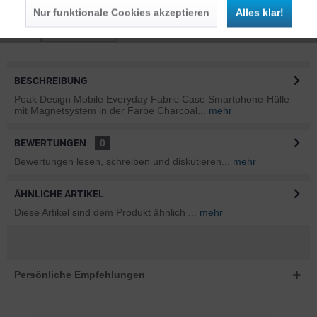
Nur funktionale Cookies akzeptieren
Alles klar!
BESCHREIBUNG
Peak Design Mobile Everyday Fabric Case Smartphone-Hülle
mit Magnetsystem in der Farbe Charcoal...
mehr
BEWERTUNGEN
0
Bewertungen lesen, schreiben und diskutieren...
mehr
ÄHNLICHE ARTIKEL
Diese Artikel sind dem Produkt ähnlich ...
mehr
Persönliche Empfehlungen