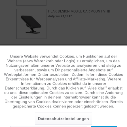
PEAK DESIGN MOBILE CAR MOUNT VHB
Aufpreis
: 24,98 €*
Unsere Website verwendet Cookies, um Funktionen auf der
Aktiv
Funktionale
Website (etwa Warenkorb oder Login) zu ermöglichen, um das
PEAK DESIGN MOBILE WALL MOUNT...
Nutzungsverhalten unserer Website zu analysieren und stetig zu
Aufpreis
: 29,95 €*
verbessern, sowie um Dir personalisierte Angebote auf
Inaktiv
Tracking
Werbeplattformen Dritter anzubieten. Zudem liefern diese Cookies
Erkenntnisse für Werbeanalysen und Affiliate-Marketing. Weitere
Informationen zu Cookies erhältst du in unserer
Datenschutzerklärung. Durch das Klicken auf "Alles klar!" erlaubst
Inaktiv
Personalisierung
du uns, diese optionalen Cookies zu setzen. Durch eine Änderung
der Einstellungen in deinem Internetbrowser kannst du die
Übertragung von Cookies deaktivieren oder einschränken. Bereits
gespeicherte Cookies können jederzeit gelöscht werden.
Inaktiv
Service
PEAK DESIGN MOBILE WALLET STAND...
Datenschutzeinstellungen
Aufpreis
: 29,50 €*