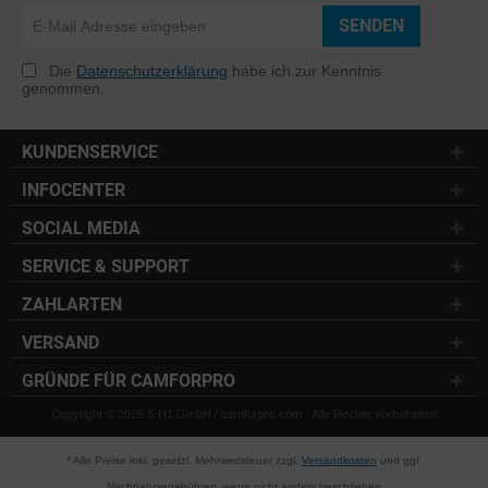
SENDEN
Die
Datenschutzerklärung
habe ich zur Kenntnis
genommen.
KUNDENSERVICE
INFOCENTER
SOCIAL MEDIA
SERVICE & SUPPORT
ZAHLARTEN
VERSAND
GRÜNDE FÜR CAMFORPRO
Copyright © 2025 S.H1 GmbH / camforpro.com - Alle Rechte vorbehalten
* Alle Preise inkl. gesetzl. Mehrwertsteuer zzgl.
Versandkosten
und ggf.
Nachnahmegebühren, wenn nicht anders beschrieben