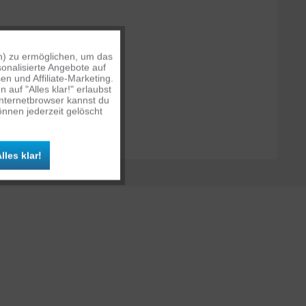
n) zu ermöglichen, um das
Aktiv
onalisierte Angebote auf
len)
n und Affiliate-Marketing.
auf "Alles klar!" erlaubst
Inaktiv
Internetbrowser kannst du
nnen jederzeit gelöscht
Inaktiv
lles klar!
Inaktiv