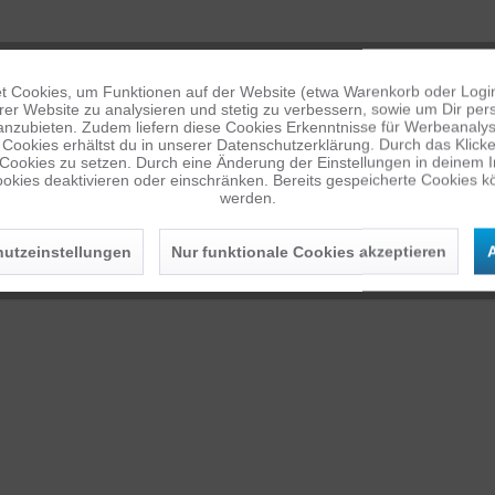
 Cookies, um Funktionen auf der Website (etwa Warenkorb oder Logi
er Website zu analysieren und stetig zu verbessern, sowie um Dir pers
eine Kundenreklamation (Garantiefall oder Rücksendung wegen Nichtgefal
anzubieten. Zudem liefern diese Cookies Erkenntnisse für Werbeanalyse
Cookies erhältst du in unserer Datenschutzerklärung. Durch das Klicken 
 Cookies zu setzen. Durch eine Änderung der Einstellungen in deinem 
okies deaktivieren oder einschränken. Bereits gespeicherte Cookies kö
werden.
utzeinstellungen
Nur funktionale Cookies akzeptieren
A