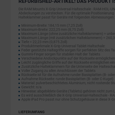
REFURBISHED-ARTIKEL! DAS PRODUKT I
Die RAM Mounts X-Grip Universal-Halteschale - RAM-HOL-UN11U
Abdeckungen zu verstecken. Für die optimale Positionierung 
Halteklammer passt für Geräte mit folgenden Abmessungen:
Minimum-Breite: 184,15 mm (7,25 Zoll)
Maximum-Breite: 222,25 mm (8,75 Zoll)
Maximum Länge (ohne zusätzliche Halteklammern) = unbe
Maximum Länge (mit zusätzlichen Halteklammern) = 260,3
Tiefe = 22,23 mm (0,875 Zoll)
Produktmerkmale X-Grip Universal Tablet-Haltschale:
Feder gestützte Haltegriffe sorgen für perfekten Sitz des Ta
Gummi-Finger sorgen für stabilen Halt der Tablets
Verschiedene Andockpunkte auf der Rückseite ermöglichen 
Leicht zugängliche Griffe auf der Rückseite ermöglichen ei
Zusätzliche Halteklammern für die Unterseite der Haltescha
Voller Zugang zu allen Anschlüssen der Tablets
Rückseite ist für die Aufnahme runder Basisplatten (B- oder
Aufnahme Rückseite: runde Basisplatten (B- oder C-Kugel)
Material: pulverbeschichtetes Aluminium, nicht rostende 
Gewicht: n/a
Hinweise: abgebildete Geräte (Tablets) gehören nicht zum 
Es wird ausschließlich die X-Grip Universal-Halteschale - R
Apple iPad Pro passt nur ohne Schutzgehäuse in diese X-Gr
LIEFERUMFANG