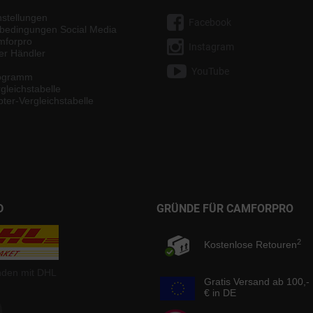
nstellungen
Facebook
bedingungen Social Media
mforpro
Instagram
ter Händler
YouTube
rogramm
gleichstabelle
ter-Vergleichstabelle
D
GRÜNDE FÜR CAMFORPRO
2
Kostenlose Retouren
nden mit DHL
Gratis Versand ab 100,-
€ in DE