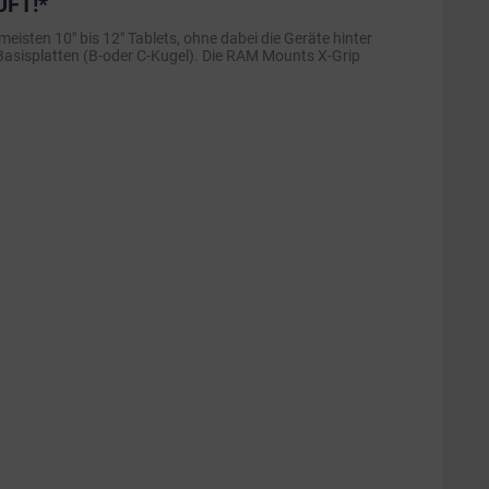
ÜFT!*
sten 10" bis 12" Tablets, ohne dabei die Geräte hinter
 Basisplatten (B-oder C-Kugel). Die RAM Mounts X-Grip