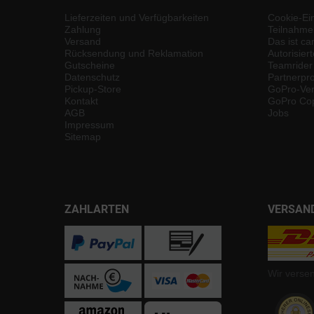
Lieferzeiten und Verfügbarkeiten
Cookie-Ei
Zahlung
Teilnahme
Versand
Das ist ca
Rücksendung und Reklamation
Autorisier
Gutscheine
Teamrider
Datenschutz
Partnerp
Pickup-Store
GoPro-Ver
Kontakt
GoPro Cop
AGB
Jobs
Impressum
Sitemap
ZAHLARTEN
VERSAN
Wir verse