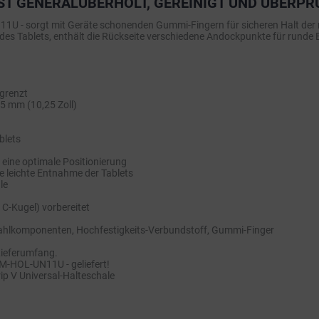
ST GENERALÜBERHOLT, GEREINIGT UND ÜBERPR
 - sorgt mit Geräte schonenden Gummi-Fingern für sicheren Halt der mei
des Tablets, enthält die Rückseite verschiedene Andockpunkte für runde
grenzt
5 mm (10,25 Zoll)
blets
eine optimale Positionierung
ne leichte Entnahme der Tablets
le
 C-Kugel) vorbereitet
Stahlkomponenten, Hochfestigkeits-Verbundstoff, Gummi-Finger
Lieferumfang.
AM-HOL-UN11U - geliefert!
ip V Universal-Halteschale