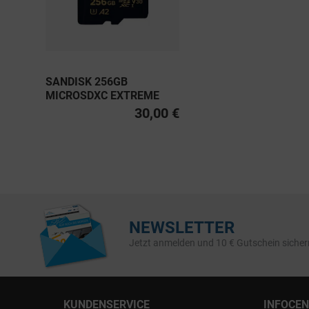
SANDISK 256GB
MICROSDXC EXTREME
PRO UHS-I U3, CLASS 10
30,00 €
V30 A2 200MB/S
NEWSLETTER
Jetzt anmelden und 10 € Gutschein sicher
KUNDENSERVICE
INFOCE