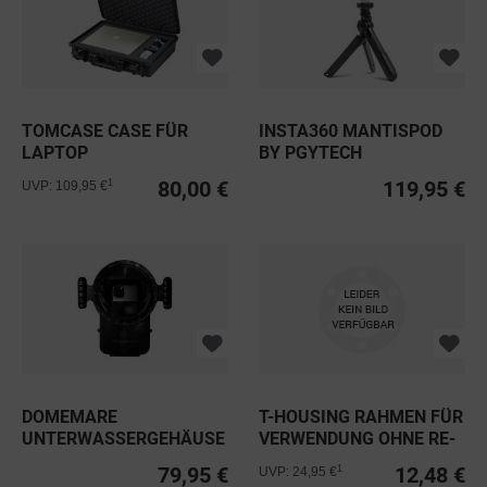
TOMCASE CASE FÜR
INSTA360 MANTISPOD
LAPTOP
BY PGYTECH
80,00 €
119,95 €
1
UVP: 109,95 €
DOMEMARE
T-HOUSING RAHMEN FÜR
UNTERWASSERGEHÄUSE
VERWENDUNG OHNE RE-
FÜR SMARTPHONES
FUEL IM...
79,95 €
12,48 €
1
UVP: 24,95 €