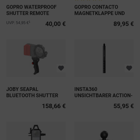
GOPRO WATERPROOF
GOPRO CONTACTO
SHUTTER REMOTE
MAGNETKLAPPE UND
FERNBEDIENUNG
NETZKABEL
40,00 €
89,95 €
1
UVP: 54,95 €
JOBY SEAPAL
INSTA360
BLUETOOTH SHUTTER
UNSICHTBARER ACTION-
GRIP
SELFIE-STICK
158,66 €
55,95 €