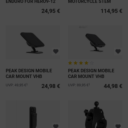
ENDURO FÜR HERO9-12
MOTORCYCLE STEM
BLACK
MOUNT
24,95 €
114,95 €
PEAK DESIGN MOBILE
PEAK DESIGN MOBILE
CAR MOUNT VHB
CAR MOUNT VHB
CHARGING
24,98 €
44,98 €
1
1
UVP: 49,95 €
UVP: 89,95 €