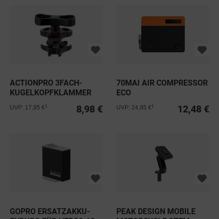
ACTIONPRO 3FACH-
70MAI AIR COMPRESSOR
KUGELKOPFKLAMMER
ECO
EVO 45MM
8,98 €
12,48 €
1
1
UVP: 17,95 €
UVP: 24,95 €
GOPRO ERSATZAKKU-
PEAK DESIGN MOBILE