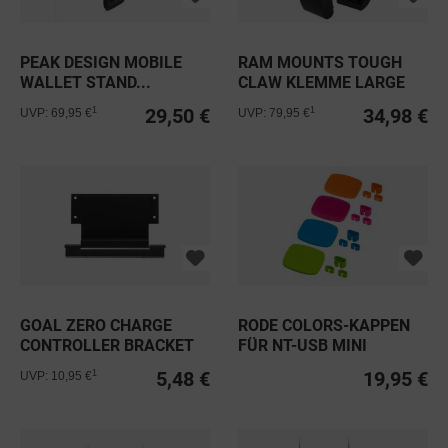
PEAK DESIGN MOBILE
RAM MOUNTS TOUGH
WALLET STAND...
CLAW KLEMME LARGE
RAP-B-401U
29,50 €
34,98 €
1
1
UVP: 69,95 €
UVP: 79,95 €
GOAL ZERO CHARGE
RODE COLORS-KAPPEN
CONTROLLER BRACKET
FÜR NT-USB MINI
FÜR BOULDER...
5,48 €
19,95 €
1
UVP: 10,95 €