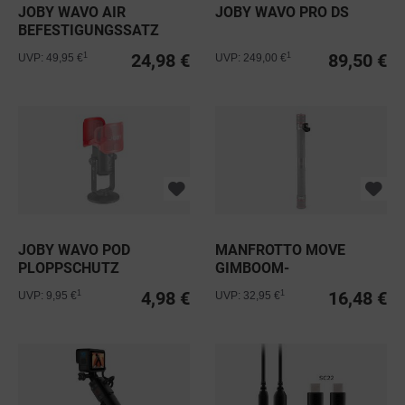
JOBY WAVO AIR
JOBY WAVO PRO DS
BEFESTIGUNGSSATZ
24,98 €
89,50 €
1
1
UVP: 49,95 €
UVP: 249,00 €
JOBY WAVO POD
MANFROTTO MOVE
PLOPPSCHUTZ
GIMBOOM-
ZUBEHÖRADAPTER
4,98 €
16,48 €
1
1
UVP: 9,95 €
UVP: 32,95 €