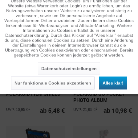
Unsere Website verwendet Cookies, um Funktionen auf der
Aktiv
Funktionale
Website (etwa Warenkorb oder Login) zu ermöglichen, um das
Nutzungsverhalten unserer Website zu analysieren und stetig zu
PGYTECH DJ RC PRO
PGYTECH DJI MINI 3 & 3
verbessern, sowie um Dir personalisierte Angebote auf
PROTECTOR FÜR DJI AIR
PRO CARRYING CASE
Inaktiv
Tracking
Werbeplattformen Dritter anzubieten. Zudem liefern diese Cookies
2S &...
Erkenntnisse für Werbeanalysen und Affiliate-Marketing. Weitere
14,98 €
19,98 €
1
1
UVP: 29,95 €
UVP: 39,95 €
Informationen zu Cookies erhältst du in unserer
Datenschutzerklärung. Durch das Klicken auf "Alles klar!" erlaubst
Inaktiv
Personalisierung
du uns, diese optionalen Cookies zu setzen. Durch eine Änderung
der Einstellungen in deinem Internetbrowser kannst du die
Übertragung von Cookies deaktivieren oder einschränken. Bereits
gespeicherte Cookies können jederzeit gelöscht werden.
Inaktiv
Service
Datenschutzeinstellungen
Nur funktionale Cookies akzeptieren
Alles klar!
POLAROID FILM SHIELD
POLAROID GO POCKET
PHOTO ALBUM
ab 5,48 €
ab 10,98 €
1
1
UVP: 10,95 €
UVP: 21,95 €