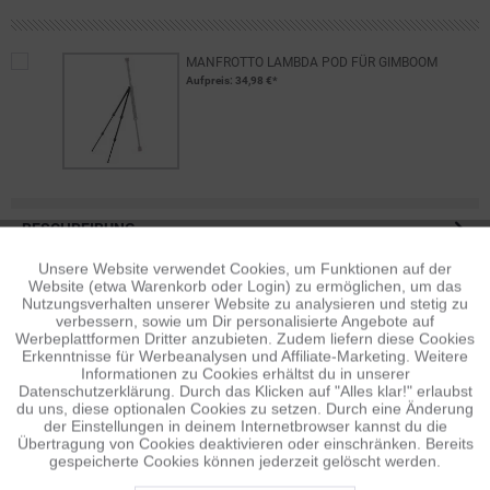
MANFROTTO LAMBDA POD FÜR GIMBOOM
Aufpreis
: 34,98 €*
BESCHREIBUNG
MOVE-Eco-System In Sekunden wechselt der Nutzer zwischen
Unsere Website verwendet Cookies, um Funktionen auf der
Aktiv
Funktionale
verschiedenen Manfrotto-Produkten:...
mehr
Website (etwa Warenkorb oder Login) zu ermöglichen, um das
Nutzungsverhalten unserer Website zu analysieren und stetig zu
verbessern, sowie um Dir personalisierte Angebote auf
BEWERTUNGEN
0
Inaktiv
Tracking
Werbeplattformen Dritter anzubieten. Zudem liefern diese Cookies
Bewertungen lesen, schreiben und diskutieren...
mehr
Erkenntnisse für Werbeanalysen und Affiliate-Marketing. Weitere
Informationen zu Cookies erhältst du in unserer
Datenschutzerklärung. Durch das Klicken auf "Alles klar!" erlaubst
Inaktiv
Personalisierung
ÄHNLICHE ARTIKEL
du uns, diese optionalen Cookies zu setzen. Durch eine Änderung
der Einstellungen in deinem Internetbrowser kannst du die
Diese Artikel sind dem Produkt ähnlich ...
mehr
Übertragung von Cookies deaktivieren oder einschränken. Bereits
gespeicherte Cookies können jederzeit gelöscht werden.
Inaktiv
Service