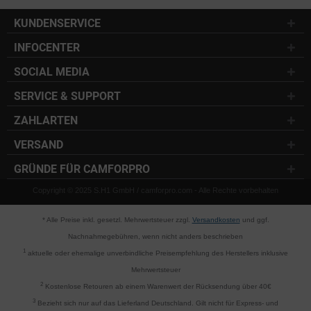
KUNDENSERVICE
INFOCENTER
SOCIAL MEDIA
SERVICE & SUPPORT
ZAHLARTEN
VERSAND
GRÜNDE FÜR CAMFORPRO
Copyright © 2025 S.H1 GmbH / camforpro.com - Alle Rechte vorbehalten
* Alle Preise inkl. gesetzl. Mehrwertsteuer zzgl.
Versandkosten
und ggf.
Nachnahmegebühren, wenn nicht anders beschrieben
1
aktuelle oder ehemalige unverbindliche Preisempfehlung des Herstellers inklusive
Mehrwertsteuer
2
Kostenlose Retouren ab einem Warenwert der Rücksendung über 40€
3
Bezieht sich nur auf das Lieferland Deutschland. Gilt nicht für Express- und