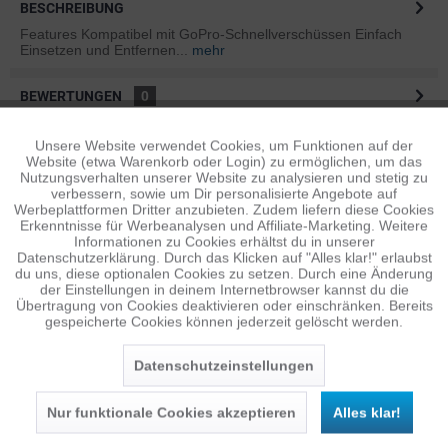
BESCHREIBUNG
Features Kompatibel mit GoPro-Schnellverschüssen Einfach
Einsetzen und Entfernen...
mehr
BEWERTUNGEN
0
Bewertungen lesen, schreiben und diskutieren...
mehr
Unsere Website verwendet Cookies, um Funktionen auf der
Aktiv
Funktionale
Website (etwa Warenkorb oder Login) zu ermöglichen, um das
ÄHNLICHE ARTIKEL
Nutzungsverhalten unserer Website zu analysieren und stetig zu
verbessern, sowie um Dir personalisierte Angebote auf
Diese Artikel sind dem Produkt ähnlich ...
mehr
Inaktiv
Tracking
Werbeplattformen Dritter anzubieten. Zudem liefern diese Cookies
Erkenntnisse für Werbeanalysen und Affiliate-Marketing. Weitere
Informationen zu Cookies erhältst du in unserer
Datenschutzerklärung. Durch das Klicken auf "Alles klar!" erlaubst
Inaktiv
Personalisierung
du uns, diese optionalen Cookies zu setzen. Durch eine Änderung
Persönliche Empfehlungen
der Einstellungen in deinem Internetbrowser kannst du die
Übertragung von Cookies deaktivieren oder einschränken. Bereits
gespeicherte Cookies können jederzeit gelöscht werden.
Inaktiv
Service
Datenschutzeinstellungen
Nur funktionale Cookies akzeptieren
Alles klar!