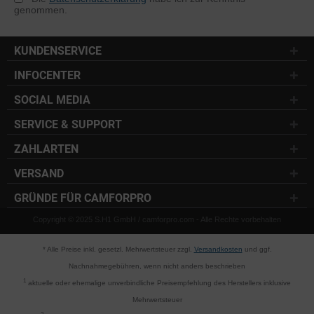
genommen.
KUNDENSERVICE
INFOCENTER
SOCIAL MEDIA
SERVICE & SUPPORT
ZAHLARTEN
VERSAND
GRÜNDE FÜR CAMFORPRO
Copyright © 2025 S.H1 GmbH / camforpro.com - Alle Rechte vorbehalten
* Alle Preise inkl. gesetzl. Mehrwertsteuer zzgl.
Versandkosten
und ggf.
Nachnahmegebühren, wenn nicht anders beschrieben
1
aktuelle oder ehemalige unverbindliche Preisempfehlung des Herstellers inklusive
Mehrwertsteuer