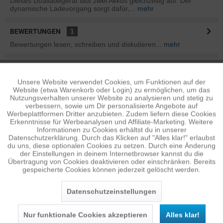
Dieses Dualladegerät lädt zwei Akkus gleichzeitig auf. Der
dynamische Ladevorgang sorgt dafür,...
mehr
BEWERTUNGEN
1
Bewertungen lesen, schreiben und diskutieren...
mehr
INFOS ZUM HERSTELLER
Folgende Infos zum Hersteller sind verfübar......
mehr
Unsere Website verwendet Cookies, um Funktionen auf der
Aktiv
Funktionale
Website (etwa Warenkorb oder Login) zu ermöglichen, um das
Nutzungsverhalten unserer Website zu analysieren und stetig zu
ÄHNLICHE ARTIKEL
verbessern, sowie um Dir personalisierte Angebote auf
Inaktiv
Tracking
Werbeplattformen Dritter anzubieten. Zudem liefern diese Cookies
Diese Artikel sind dem Produkt ähnlich ...
mehr
Erkenntnisse für Werbeanalysen und Affiliate-Marketing. Weitere
Informationen zu Cookies erhältst du in unserer
Datenschutzerklärung. Durch das Klicken auf "Alles klar!" erlaubst
Inaktiv
Personalisierung
du uns, diese optionalen Cookies zu setzen. Durch eine Änderung
der Einstellungen in deinem Internetbrowser kannst du die
Persönliche Empfehlungen
Übertragung von Cookies deaktivieren oder einschränken. Bereits
gespeicherte Cookies können jederzeit gelöscht werden.
Inaktiv
Service
Datenschutzeinstellungen
Nur funktionale Cookies akzeptieren
Alles klar!