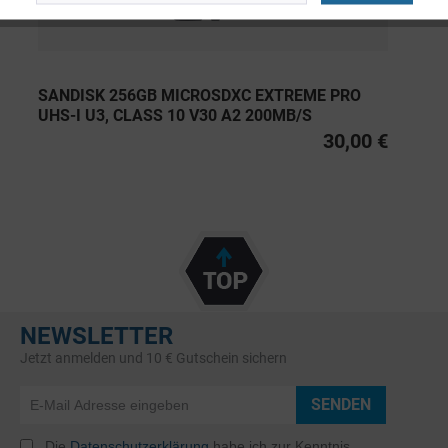
SANDISK 256GB MICROSDXC EXTREME PRO
UHS-I U3, CLASS 10 V30 A2 200MB/S
30,00 €
NEWSLETTER
Jetzt anmelden und 10 € Gutschein sichern
SENDEN
Die
Datenschutzerklärung
habe ich zur Kenntnis