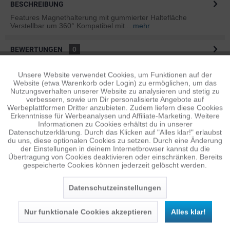
BESCHREIBUNG
Features Magnethalterung mit gummierter Haltefläche
Verstellbar um 360° Kompatibel mit...
mehr
BEWERTUNGEN
0
Bewertungen lesen, schreiben und diskutieren...
mehr
Unsere Website verwendet Cookies, um Funktionen auf der
Aktiv
Funktionale
Website (etwa Warenkorb oder Login) zu ermöglichen, um das
ÄHNLICHE ARTIKEL
Nutzungsverhalten unserer Website zu analysieren und stetig zu
verbessern, sowie um Dir personalisierte Angebote auf
Diese Artikel sind dem Produkt ähnlich ...
mehr
Inaktiv
Tracking
Werbeplattformen Dritter anzubieten. Zudem liefern diese Cookies
Erkenntnisse für Werbeanalysen und Affiliate-Marketing. Weitere
Informationen zu Cookies erhältst du in unserer
Datenschutzerklärung. Durch das Klicken auf "Alles klar!" erlaubst
Inaktiv
Personalisierung
du uns, diese optionalen Cookies zu setzen. Durch eine Änderung
Persönliche Empfehlungen
der Einstellungen in deinem Internetbrowser kannst du die
Übertragung von Cookies deaktivieren oder einschränken. Bereits
gespeicherte Cookies können jederzeit gelöscht werden.
Inaktiv
Service
Datenschutzeinstellungen
Nur funktionale Cookies akzeptieren
Alles klar!