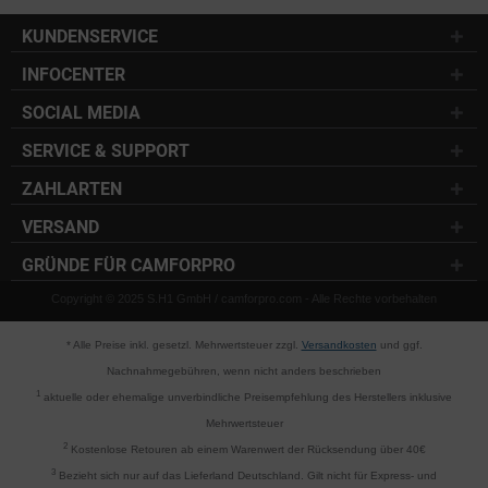
KUNDENSERVICE
INFOCENTER
SOCIAL MEDIA
SERVICE & SUPPORT
ZAHLARTEN
VERSAND
GRÜNDE FÜR CAMFORPRO
Copyright © 2025 S.H1 GmbH / camforpro.com - Alle Rechte vorbehalten
* Alle Preise inkl. gesetzl. Mehrwertsteuer zzgl.
Versandkosten
und ggf.
Nachnahmegebühren, wenn nicht anders beschrieben
1
aktuelle oder ehemalige unverbindliche Preisempfehlung des Herstellers inklusive
Mehrwertsteuer
2
Kostenlose Retouren ab einem Warenwert der Rücksendung über 40€
3
Bezieht sich nur auf das Lieferland Deutschland. Gilt nicht für Express- und