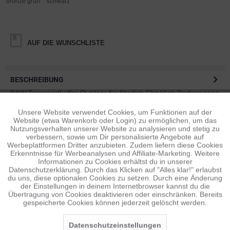
bronze grün
schwarz
AUF DIE WUNSCHLISTE
BESCHREIBUNG
B&W Transportkoffer Outdoor für Starlink Flat High Performance
- Type 7800 - wasserdicht nach...
mehr
Unsere Website verwendet Cookies, um Funktionen auf der
Aktiv
Funktionale
Website (etwa Warenkorb oder Login) zu ermöglichen, um das
BEWERTUNGEN
0
Nutzungsverhalten unserer Website zu analysieren und stetig zu
verbessern, sowie um Dir personalisierte Angebote auf
Bewertungen lesen, schreiben und diskutieren...
mehr
Inaktiv
Tracking
Werbeplattformen Dritter anzubieten. Zudem liefern diese Cookies
Erkenntnisse für Werbeanalysen und Affiliate-Marketing. Weitere
Informationen zu Cookies erhältst du in unserer
ÄHNLICHE ARTIKEL
Datenschutzerklärung. Durch das Klicken auf "Alles klar!" erlaubst
Inaktiv
Personalisierung
Diese Artikel sind dem Produkt ähnlich ...
mehr
du uns, diese optionalen Cookies zu setzen. Durch eine Änderung
der Einstellungen in deinem Internetbrowser kannst du die
Übertragung von Cookies deaktivieren oder einschränken. Bereits
gespeicherte Cookies können jederzeit gelöscht werden.
Inaktiv
Service
Persönliche Empfehlungen
Datenschutzeinstellungen