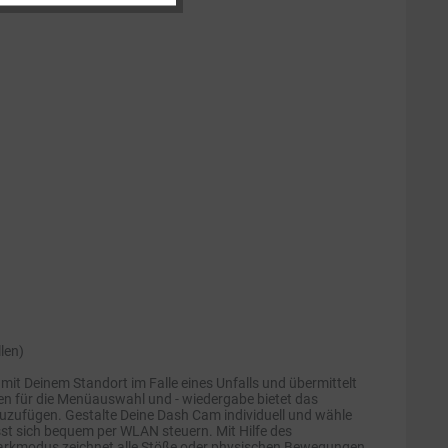
Inaktiv
len)
 mit Deinem Standort im Falle eines Unfalls und übermittelt
een für die Menüauswahl und - wiedergabe bietet das
uzufügen. Gestalte Deine Dash Cam individuell und wähle
st sich bequem per WLAN steuern. Mit Hilfe des
e Parkmodus zeichnet alle Stöße oder physischen Bewegungen