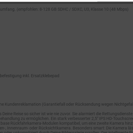
ferumfang. (empfohlen: 8-128 GB SDHC / SDXC, U3, Klasse 10 (48 Mbps)
)
befestigung inkl. Ersatzklebepad
eine Kundenreklamation (Garantiefall oder Rücksendung wegen Nichtgefal
Deine Reise so sicher ist wie nie zuvor. Sie alarmiert die Rettungsdienste
Behandlung zu ermöglichen. Ein stark verbesserter 2,5" IPS HD-Touchscr
extbase Rückfahrkamera-Modulen kompatibel, um eine zweite Kamera hinz
en-, Innenraum- oder Rücksichtkamera. Besonders smart: Die Kamera läs
oder unkompliziert durch Deine Bildergalerie scrollen. Der intelligent