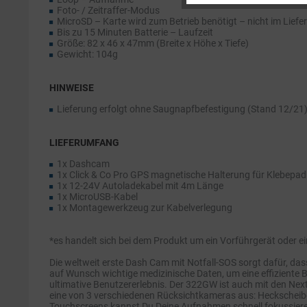
Service
Foto- / Zeitraffer-Modus
MicroSD – Karte wird zum Betrieb benötigt – nicht im Lie
Bis zu 15 Minuten Batterie – Laufzeit
Größe: 82 x 46 x 47mm (Breite x Höhe x Tiefe)
Gewicht: 104g
HINWEISE
Lieferung erfolgt ohne Saugnapfbefestigung (Stand 12/21
LIEFERUMFANG
1x Dashcam
1x Click & Co Pro GPS magnetische Halterung für Klebepad
1x 12-24V Autoladekabel mit 4m Länge
1x MicroUSB-Kabel
1x Montagewerkzeug zur Kabelverlegung
*es handelt sich bei dem Produkt um ein Vorführgerät oder 
Die weltweit erste Dash Cam mit Notfall-SOS sorgt dafür, dass 
auf Wunsch wichtige medizinische Daten, um eine effiziente 
ultimative Benutzererlebnis. Der 322GW ist auch mit den N
eine von 3 verschiedenen Rücksichtkameras aus: Heckscheib
Touchscreens kannst Du Deine Aufnahmen schnell fokussieren 