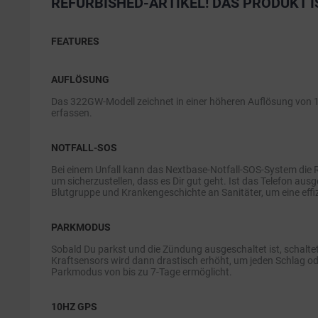
REFURBISHED-ARTIKEL! DAS PRODUKT I
FEATURES
AUFLÖSUNG
Das 322GW-Modell zeichnet in einer höheren Auflösung von 108
erfassen.
NOTFALL-SOS
Bei einem Unfall kann das Nextbase-Notfall-SOS-System die Re
um sicherzustellen, dass es Dir gut geht. Ist das Telefon au
Blutgruppe und Krankengeschichte an Sanitäter, um eine eff
PARKMODUS
Sobald Du parkst und die Zündung ausgeschaltet ist, schalte
Kraftsensors wird dann drastisch erhöht, um jeden Schlag o
Parkmodus von bis zu 7-Tage ermöglicht.
10HZ GPS