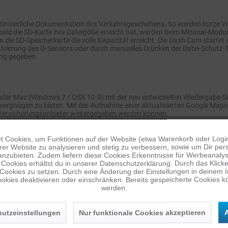
tinuierliche Dokumentation des Verkehrsgeschehens. So werden kurze Vid
ald die SD-Karte ihre Dateigöße erreicht hat, werden beim Minimal-Modus
die SD-Speicherkarte die volle Kapazität erreicht. Die Dash Cam start
 Aktivierung des G-Sensors oder durch manuelles Drücken der Datei-Schutz
ung gegeben.
C oder Mac (Windows 7 / OSX 10.9) mit der neu entwickelten Wiedergabe-
evergnügen zu bieten. Mit der Aufnahme einer aktualisierten Google Ma
n Versicherungsanbieter weitergegeben werden können.
 Cookies, um Funktionen auf der Website (etwa Warenkorb oder Logi
er Website zu analysieren und stetig zu verbessern, sowie um Dir pers
anzubieten. Zudem liefern diese Cookies Erkenntnisse für Werbeanalyse
Cookies erhältst du in unserer Datenschutzerklärung. Durch das Klicken 
 Cookies zu setzen. Durch eine Änderung der Einstellungen in deinem 
n der Rettungsdienste
okies deaktivieren oder einschränken. Bereits gespeicherte Cookies kö
werden.
 App – fähig
utzeinstellungen
Nur funktionale Cookies akzeptieren
A