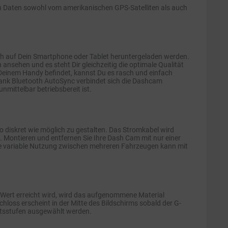
 Daten sowohl vom amerikanischen GPS-Satelliten als auch
h auf Dein Smartphone oder Tablet heruntergeladen werden.
nsehen und es steht Dir gleichzeitig die optimale Qualität
 Deinem Handy befindet, kannst Du es rasch und einfach
dank Bluetooth AutoSync verbindet sich die Dashcam
mittelbar betriebsbereit ist.
so diskret wie möglich zu gestalten. Das Stromkabel wird
. Montieren und entfernen Sie Ihre Dash Cam mit nur einer
ine variable Nutzung zwischen mehreren Fahrzeugen kann mit
er Wert erreicht wird, wird das aufgenommene Material
oss erscheint in der Mitte des Bildschirms sobald der G-
eitsstufen ausgewählt werden.