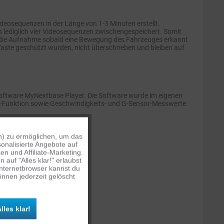
eosequenzen in der Länge von 1-3 Minuten erstellt.
 lediglich vier Videosequenzen zwischengespeichert. Somit
et die Aufnahme sobald eine Bewegung des Fahrzeuges erkannt
-Taste geschützt wurden, nicht überschrieben und bleiben auf
Software MyNextbase Player. Die Software wurde im eigenen
ps-Funktion sowie Geschwindigkeits- und G-Sensor-Messwerte
n) zu ermöglichen, um das
Aktiv
onalisierte Angebote auf
n und Affiliate-Marketing.
auf "Alles klar!" erlaubst
Inaktiv
Internetbrowser kannst du
nnen jederzeit gelöscht
Inaktiv
lles klar!