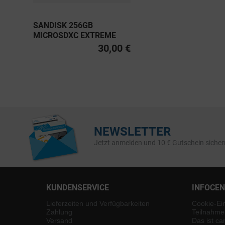
SANDISK 256GB
MICROSDXC EXTREME
PRO UHS-I U3, CLASS 10
30,00 €
V30 A2 200MB/S
NEWSLETTER
Jetzt anmelden und 10 € Gutschein sicher
KUNDENSERVICE
INFOCE
Lieferzeiten und Verfügbarkeiten
Cookie-Ei
Zahlung
Teilnahme
Versand
Das ist ca