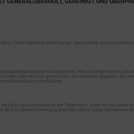
ST GENERALÜBERHOLT, GEREINIGT UND ÜBERPR
0p (1980×1080 Pixel) mit 60 fps auf. Das bedeutet, dass es jede Sekunde 
ttungsdienste an Deinen Standort leiten. Wird ein Unfall erkannt, löst d
sgeschaltet oder wird nicht geantwortet, wird ein Notruf abgesetzt. Der 
iziente Behandlung zu ermöglichen.
t die Dash Cam automatisch in den "Parkmodus", indem sie alles außer de
der Stoß an Deinem Fahrzeug zu erkennen. Hierfür wurde die Dashcam mit