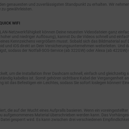
en genauesten und zuverlässigsten Standpunkt zu erhalten. Wir nehmen
 zu gewährleisten.
QUICK WIFI
LAN-Netzwerkfähigkeit können Deine neuesten Videodateien ganz einfac
her und niedriger Auflösung), kannst Du die Videos schnell und einfach a
 eines Kennzeichens vergrößern musst. Sobald sich das Bildmaterial auf
id und iOS direkt an Dein Versicherungsunternehmen weiterleiten. Und 
st, sodass der Notfall-SOS-Service (ab 322GW) oder Alexa (ab 422GW) un
elt, um die Installation Ihrer Dashcam schnell, einfach und gleichzeitig 
ständig kabellos ist. Somit gehören sichtbare Kabel der Vergangenheit an
ist das Befestigen ein Leichtes, sodass Sie sofort loslegen können! E
iert, die auf der Wucht eines Aufpralls basieren. Wenn ein voreingestellt
neu aufgenommenes Material überschrieben werden kann. Das Vorhängeschl
ie Datei gesperrt wird. Es kann zwischen drei verschiedenen Empfindlichk