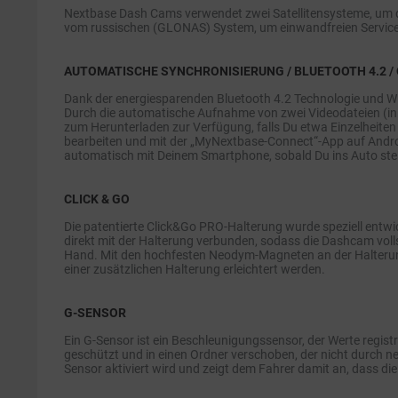
Nextbase Dash Cams verwendet zwei Satellitensysteme, um d
vom russischen (GLONAS) System, um einwandfreien Service
AUTOMATISCHE SYNCHRONISIERUNG / BLUETOOTH 4.2 / 
Dank der energiesparenden Bluetooth 4.2 Technologie und W
Durch die automatische Aufnahme von zwei Videodateien (in ho
zum Herunterladen zur Verfügung, falls Du etwa Einzelheiten
bearbeiten und mit der „MyNextbase-Connect“-App auf Andro
automatisch mit Deinem Smartphone, sobald Du ins Auto steig
CLICK & GO
Die patentierte Click&Go PRO-Halterung wurde speziell entwick
direkt mit der Halterung verbunden, sodass die Dashcam voll
Hand. Mit den hochfesten Neodym-Magneten an der Halterung 
einer zusätzlichen Halterung erleichtert werden.
G-SENSOR
Ein G-Sensor ist ein Beschleunigungssensor, der Werte registr
geschützt und in einen Ordner verschoben, der nicht durch 
Sensor aktiviert wird und zeigt dem Fahrer damit an, dass d