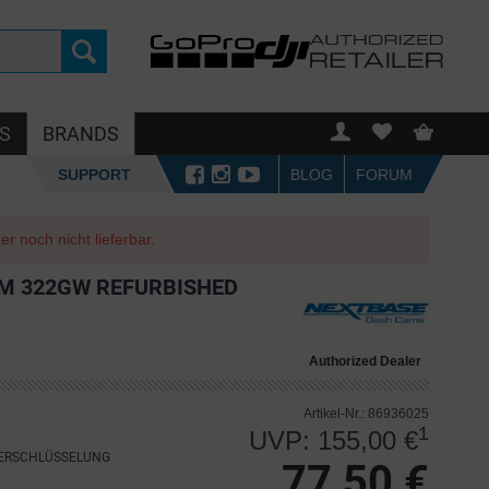
S
BRANDS
SUPPORT
BLOG
FORUM
r noch nicht lieferbar.
M 322GW REFURBISHED
Authorized Dealer
Artikel-Nr.: 86936025
1
UVP: 155,00 €
VERSCHLÜSSELUNG
77,50 €