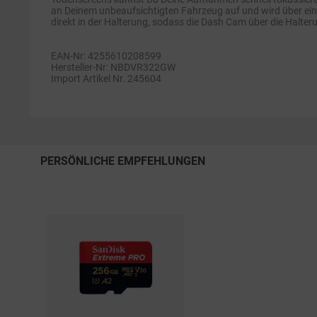
an Deinem unbeaufsichtigten Fahrzeug auf und wird über ein
direkt in der Halterung, sodass die Dash Cam über die Halte
EAN-Nr: 4255610208599
Hersteller-Nr: NBDVR322GW
Import Artikel Nr. 245604
PERSÖNLICHE EMPFEHLUNGEN