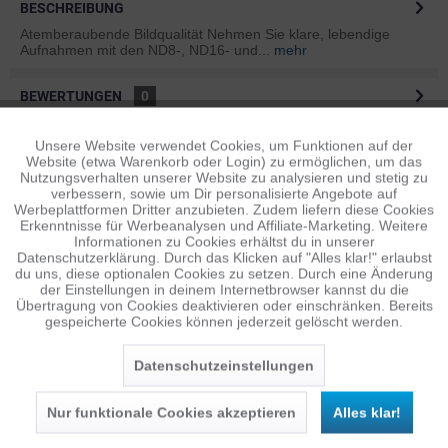
BESCHREIBUNG
Atemberaubende Bildqualität Nehmen Sie klare, lebendige
Aufnahmen mit den ND8-, ND16- und...
mehr
BEWERTUNGEN
0
Bewertungen lesen, schreiben und diskutieren...
mehr
Unsere Website verwendet Cookies, um Funktionen auf der
Aktiv
Funktionale
Website (etwa Warenkorb oder Login) zu ermöglichen, um das
ÄHNLICHE ARTIKEL
Nutzungsverhalten unserer Website zu analysieren und stetig zu
verbessern, sowie um Dir personalisierte Angebote auf
Diese Artikel sind dem Produkt ähnlich ...
mehr
Inaktiv
Tracking
Werbeplattformen Dritter anzubieten. Zudem liefern diese Cookies
Erkenntnisse für Werbeanalysen und Affiliate-Marketing. Weitere
Informationen zu Cookies erhältst du in unserer
Datenschutzerklärung. Durch das Klicken auf "Alles klar!" erlaubst
Inaktiv
Personalisierung
du uns, diese optionalen Cookies zu setzen. Durch eine Änderung
Persönliche Empfehlungen
der Einstellungen in deinem Internetbrowser kannst du die
Übertragung von Cookies deaktivieren oder einschränken. Bereits
gespeicherte Cookies können jederzeit gelöscht werden.
Inaktiv
Service
Datenschutzeinstellungen
Nur funktionale Cookies akzeptieren
Alles klar!