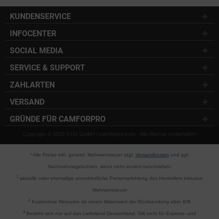
KUNDENSERVICE
INFOCENTER
SOCIAL MEDIA
SERVICE & SUPPORT
ZAHLARTEN
VERSAND
GRÜNDE FÜR CAMFORPRO
Copyright © 2025 S.H1 GmbH / camforpro.com - Alle Rechte vorbehalten
* Alle Preise inkl. gesetzl. Mehrwertsteuer zzgl.
Versandkosten
und ggf.
Nachnahmegebühren, wenn nicht anders beschrieben
1
aktuelle oder ehemalige unverbindliche Preisempfehlung des Herstellers inklusive
Mehrwertsteuer
2
Kostenlose Retouren ab einem Warenwert der Rücksendung über 40€
3
Bezieht sich nur auf das Lieferland Deutschland. Gilt nicht für Express- und