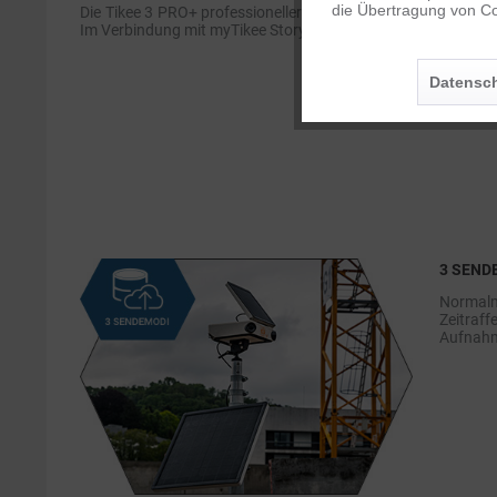
die Übertragung von Co
Die Tikee 3 PRO+ professioneller Zeitraffer Kamera ist mit 
Im Verbindung mit myTikee Storytelling, navigieren Sie auf 
Personalisierung
Datensch
Service
3 SEND
Normalm
Zeitraf
Aufnah