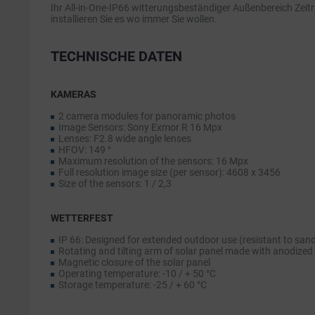
Ihr All-in-One-IP66 witterungsbeständiger Außenbereich Zeitr
installieren Sie es wo immer Sie wollen.
TECHNISCHE DATEN
KAMERAS
2 camera modules for panoramic photos
Image Sensors: Sony Exmor R 16 Mpx
Lenses: F2.8 wide angle lenses
HFOV: 149 °
Maximum resolution of the sensors: 16 Mpx
Full resolution image size (per sensor): 4608 x 3456
Size of the sensors: 1 / 2,3
WETTERFEST
IP 66: Designed for extended outdoor use (resistant to sand,
Rotating and tilting arm of solar panel made with anodize
Magnetic closure of the solar panel
Operating temperature: -10 / + 50 °C
Storage temperature: -25 / + 60 °C