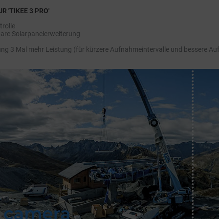
R 'TIKEE 3 PRO'
trolle
tbare Solarpanelerweiterung
ung 3 Mal mehr Leistung (für kürzere Aufnahmeintervalle und bessere Au