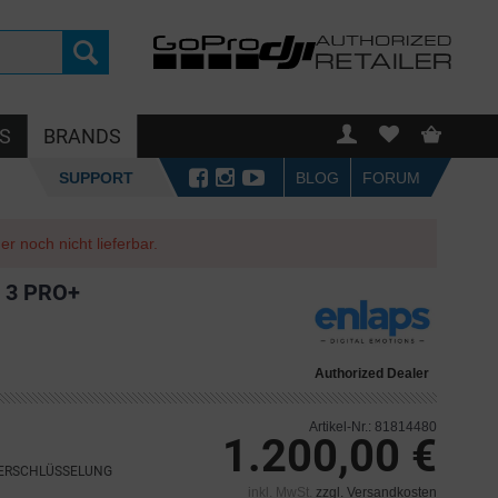
S
BRANDS
SUPPORT
BLOG
FORUM
r noch nicht lieferbar.
 3 PRO+
Authorized Dealer
Artikel-Nr.: 81814480
1.200,00 €
VERSCHLÜSSELUNG
inkl. MwSt.
zzgl. Versandkosten