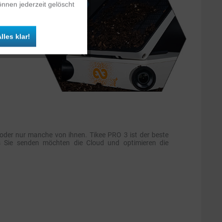
nnen jederzeit gelöscht
rt.
Inaktiv
lles klar!
Inaktiv
der nur manche von ihnen. Tikee PRO 3 ist der beste
as Sie senden möchten die Cloud und optimieren die