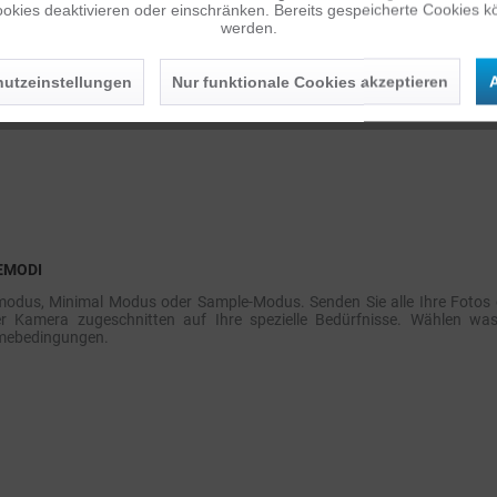
okies deaktivieren oder einschränken. Bereits gespeicherte Cookies kö
einem ausgestattet eingebettetes GPS, das gibt Sie seinen genauen Stando
werden.
a Karte zwischen Ihren verschiedenen Standpunkte.
utzeinstellungen
Nur funktionale Cookies akzeptieren
A
EMODI
odus, Minimal Modus oder Sample-Modus. Senden Sie alle Ihre Fotos o
fer Kamera zugeschnitten auf Ihre spezielle Bedürfnisse. Wählen w
mebedingungen.