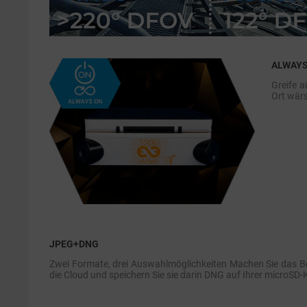
ALWAY
Greife a
Ort wärs
JPEG+DNG
Zwei Formate, drei Auswahlmöglichkeiten Machen Sie das B
die Cloud und speichern Sie sie darin DNG auf Ihrer microSD