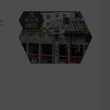
de.
ein