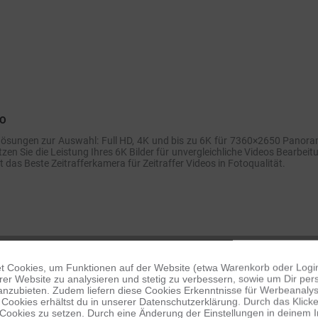
EO
flösungen zur Auswahl: Full HD, 4K und bis zu 6K für 7360×2650 Panora
zen Sie die Leistung Ihres 6K Bilder für unvergleichliche Videos Bearbeit
t das Beste Zeitrafferkamera für Zeitraffer Videos in Fotoqualität.
 Cookies, um Funktionen auf der Website (etwa Warenkorb oder Logi
er Website zu analysieren und stetig zu verbessern, sowie um Dir pers
anzubieten. Zudem liefern diese Cookies Erkenntnisse für Werbeanalyse
Cookies erhältst du in unserer Datenschutzerklärung. Durch das Klicken 
 Cookies zu setzen. Durch eine Änderung der Einstellungen in deinem 