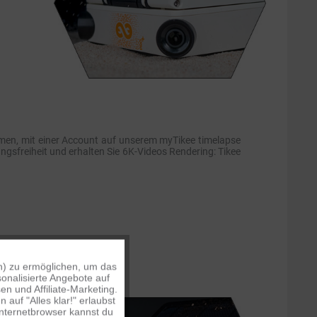
men, mit einer Account auf unserem myTikee timelapse
ungsfreiheit und erhalten Sie 6K-Videos Rendering: Tikee
n) zu ermöglichen, um das
Aktiv
onalisierte Angebote auf
n und Affiliate-Marketing.
auf "Alles klar!" erlaubst
Inaktiv
Internetbrowser kannst du