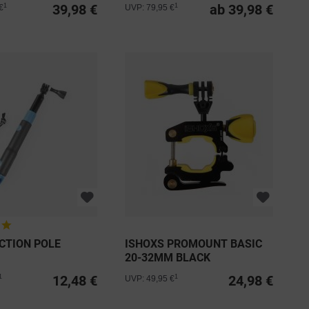
39,98 €
ab 39,98 €
1
1
€
UVP: 79,95 €
CTION POLE
ISHOXS PROMOUNT BASIC
20-32MM BLACK
12,48 €
24,98 €
1
1
UVP: 49,95 €