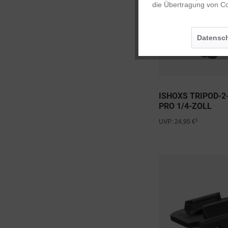
die Übertragung von Co
Personalisierung
Datensch
Service
ISHOXS TRIPOD-
PRO 1/4-ZOLL
1
UVP: 24,95 €