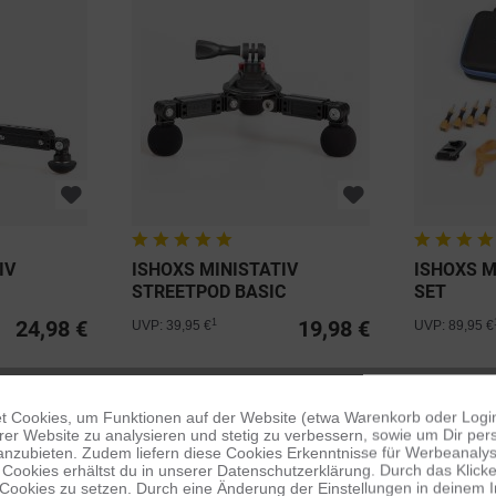
IV
ISHOXS MINISTATIV
ISHOXS M
STREETPOD BASIC
SET
24,98 €
19,98 €
1
UVP: 39,95 €
UVP: 89,95 €
 Cookies, um Funktionen auf der Website (etwa Warenkorb oder Logi
er Website zu analysieren und stetig zu verbessern, sowie um Dir pers
anzubieten. Zudem liefern diese Cookies Erkenntnisse für Werbeanalyse
Cookies erhältst du in unserer Datenschutzerklärung. Durch das Klicken 
 Cookies zu setzen. Durch eine Änderung der Einstellungen in deinem 