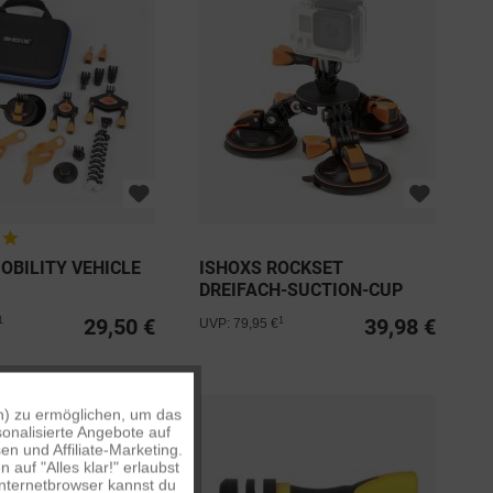
OBILITY VEHICLE
ISHOXS ROCKSET
DREIFACH-SUCTION-CUP
SYSTEM
29,50 €
39,98 €
1
1
UVP: 79,95 €
n) zu ermöglichen, um das
Aktiv
onalisierte Angebote auf
n und Affiliate-Marketing.
auf "Alles klar!" erlaubst
Inaktiv
Internetbrowser kannst du