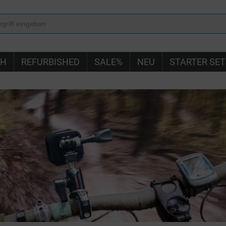
IH
REFURBISHED
SALE%
NEU
STARTER SET