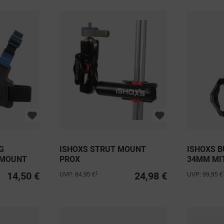
G
ISHOXS STRUT MOUNT
ISHOXS B
 MOUNT
PROX
34MM MI
14,50 €
24,98 €
1
UVP: 84,95 €
UVP: 99,95 €