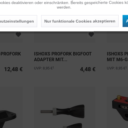
okies deaktivieren oder einschränken. Bereits gespeicherte Cookies kö
werden.
utzeinstellungen
Nur funktionale Cookies akzeptieren
A
2-PROFORK
ISHOXS PROFORK BIGFOOT
ISHOXS 
ADAPTER MIT...
MIT M6-
12,48 €
4,48 €
1
1
UVP: 8,95 €
UVP: 8,95 €