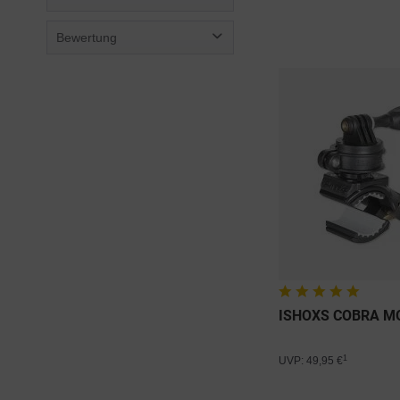
Bewertung
von
1,98 €
bis
44,98 €
& mehr
& mehr
& mehr
& mehr
ISHOXS COBRA M
1
UVP: 49,95 €