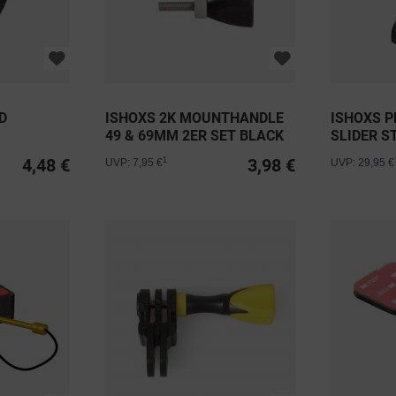
D
ISHOXS 2K MOUNTHANDLE
ISHOXS 
T
49 & 69MM 2ER SET BLACK
SLIDER S
MIT...
4,48 €
3,98 €
1
UVP: 7,95 €
UVP: 29,95 €