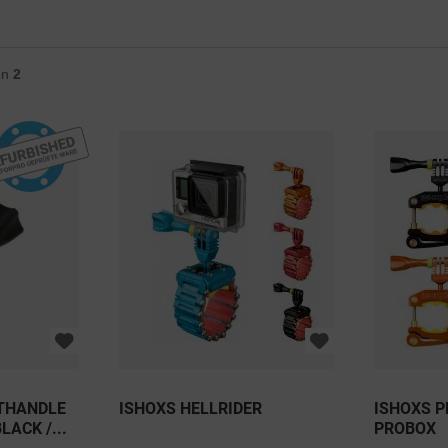
on
2
THANDLE
ISHOXS HELLRIDER
ISHOXS 
LACK /...
PROBOX