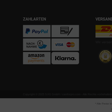
ZAHLARTEN
VERSAN
Wir verse
Copyright © 2025 S.H1 GmbH / camforpro.com - Alle Rechte vorbehalten
* Alle Preise i
1