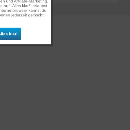
n und Affiliate-Marketing.
auf "Alles klar!" erlaubst
Inaktiv
Internetbrowser kannst du
nnen jederzeit gelöscht
Inaktiv
lles klar!
Inaktiv