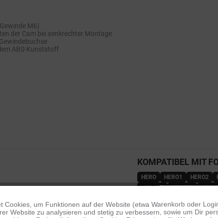
(Gewinde M6)
ten der Cam bei senkrechter Montage
6-Gewindebuchse
lem ABS-Kunststoff
KOMPATIBEL MIT F
HERO
HERO1
HERO2
HERO7B
HERO7S
HERO
HERO12B
HERO13B
HE
 Cookies, um Funktionen auf der Website (etwa Warenkorb oder Logi
er Website zu analysieren und stetig zu verbessern, sowie um Dir pers