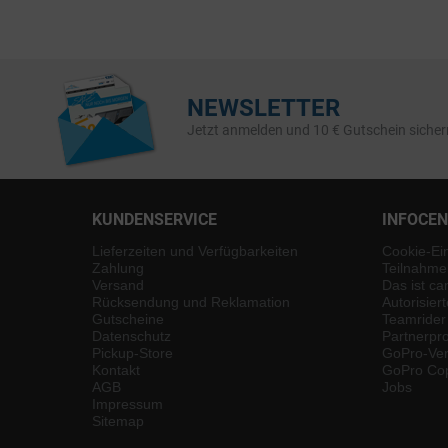
NEWSLETTER
Jetzt anmelden und 10 € Gutschein sicher
KUNDENSERVICE
INFOCE
Lieferzeiten und Verfügbarkeiten
Cookie-Ei
Zahlung
Teilnahme
Versand
Das ist ca
Rücksendung und Reklamation
Autorisier
Gutscheine
Teamrider
Datenschutz
Partnerp
Pickup-Store
GoPro-Ver
Kontakt
GoPro Cop
AGB
Jobs
Impressum
Sitemap