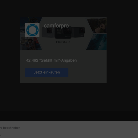
s beschrieben
r