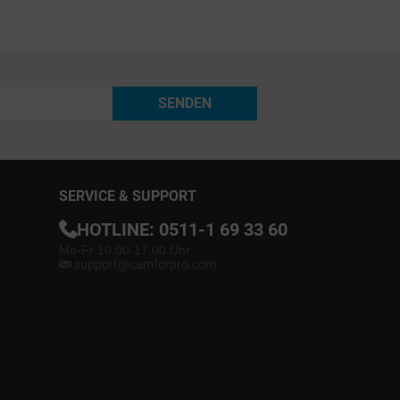
SENDEN
SERVICE & SUPPORT
HOTLINE:
0511-1 69 33 60
Mo-Fr 10.00-17.00 Uhr
support@camforpro.com