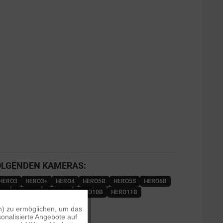
OLGENDEN KAMERAS:
HERO3
HERO3+
HERO4
HERO5B
HERO5S
HERO6B
7W
HERO8B
HERO9B
HERO10B
HERO11B
ROS
MAX
n) zu ermöglichen, um das
Aktiv
onalisierte Angebote auf