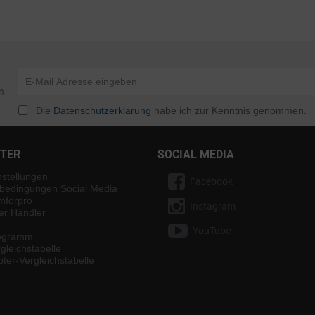
n
Die
Datenschutzerklärung
habe ich zur Kenntnis genommen.
NTER
SOCIAL MEDIA
nstellungen
Facebook
bedingungen Social Media
mforpro
Instagram
ter Händler
YouTube
rogramm
gleichstabelle
ter-Vergleichstabelle