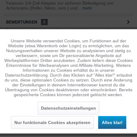
Features 1/4-Zoll-Adapter zur sicheren Befestigung von
Actioncams (Rollei, Nikon, uvm.) und...
mehr
BEWERTUNGEN
0
Bewertungen lesen, schreiben und diskutieren...
mehr
Unsere Website verwendet Cookies, um Funktionen auf der
Aktiv
Funktionale
ÄHNLICHE ARTIKEL
Website (etwa Warenkorb oder Login) zu ermöglichen, um das
Nutzungsverhalten unserer Website zu analysieren und stetig zu
Diese Artikel sind dem Produkt ähnlich ...
mehr
verbessern, sowie um Dir personalisierte Angebote auf
Inaktiv
Tracking
Werbeplattformen Dritter anzubieten. Zudem liefern diese Cookies
Erkenntnisse für Werbeanalysen und Affiliate-Marketing. Weitere
Informationen zu Cookies erhältst du in unserer
Datenschutzerklärung. Durch das Klicken auf "Alles klar!" erlaubst
Inaktiv
Personalisierung
Persönliche Empfehlungen
du uns, diese optionalen Cookies zu setzen. Durch eine Änderung
der Einstellungen in deinem Internetbrowser kannst du die
Übertragung von Cookies deaktivieren oder einschränken. Bereits
gespeicherte Cookies können jederzeit gelöscht werden.
Inaktiv
Service
Datenschutzeinstellungen
Nur funktionale Cookies akzeptieren
Alles klar!