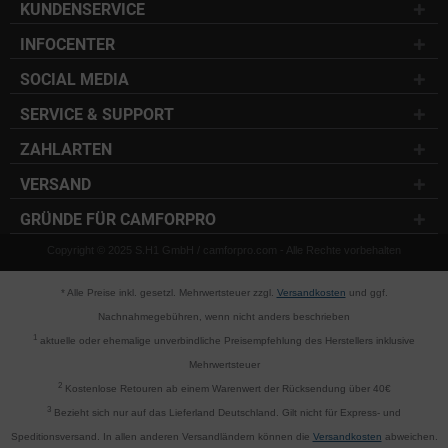
KUNDENSERVICE
INFOCENTER
SOCIAL MEDIA
SERVICE & SUPPORT
ZAHLARTEN
VERSAND
GRÜNDE FÜR CAMFORPRO
Copyright © 2025 S.H1 GmbH / camforpro.com - Alle Rechte vorbehalten
* Alle Preise inkl. gesetzl. Mehrwertsteuer zzgl.
Versandkosten
und ggf.
Nachnahmegebühren, wenn nicht anders beschrieben
1
aktuelle oder ehemalige unverbindliche Preisempfehlung des Herstellers inklusive
Mehrwertsteuer
2
Kostenlose Retouren ab einem Warenwert der Rücksendung über 40€
3
Bezieht sich nur auf das Lieferland Deutschland. Gilt nicht für Express- und
Speditionsversand. In allen anderen Versandländern können die
Versandkosten
abweichen.