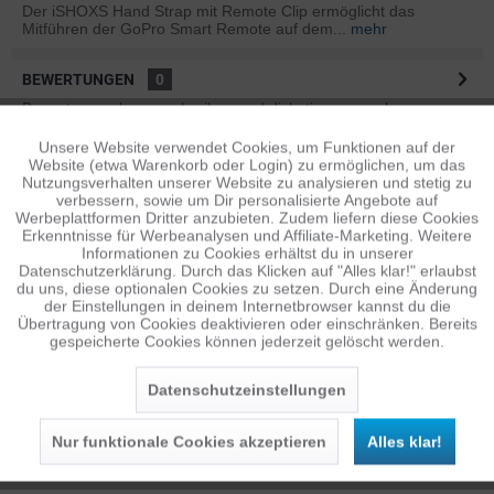
Der iSHOXS Hand Strap mit Remote Clip ermöglicht das
Mitführen der GoPro Smart Remote auf dem...
mehr
BEWERTUNGEN
0
Bewertungen lesen, schreiben und diskutieren...
mehr
Unsere Website verwendet Cookies, um Funktionen auf der
Aktiv
Funktionale
ÄHNLICHE ARTIKEL
Website (etwa Warenkorb oder Login) zu ermöglichen, um das
Nutzungsverhalten unserer Website zu analysieren und stetig zu
Diese Artikel sind dem Produkt ähnlich ...
mehr
verbessern, sowie um Dir personalisierte Angebote auf
Inaktiv
Tracking
Werbeplattformen Dritter anzubieten. Zudem liefern diese Cookies
Erkenntnisse für Werbeanalysen und Affiliate-Marketing. Weitere
Informationen zu Cookies erhältst du in unserer
Datenschutzerklärung. Durch das Klicken auf "Alles klar!" erlaubst
Inaktiv
Personalisierung
Persönliche Empfehlungen
du uns, diese optionalen Cookies zu setzen. Durch eine Änderung
der Einstellungen in deinem Internetbrowser kannst du die
Übertragung von Cookies deaktivieren oder einschränken. Bereits
gespeicherte Cookies können jederzeit gelöscht werden.
Inaktiv
Service
Datenschutzeinstellungen
Nur funktionale Cookies akzeptieren
Alles klar!