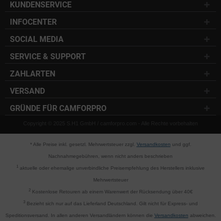
KUNDENSERVICE
INFOCENTER
SOCIAL MEDIA
SERVICE & SUPPORT
ZAHLARTEN
VERSAND
GRÜNDE FÜR CAMFORPRO
Copyright © 2025 S.H1 GmbH / camforpro.com - Alle Rechte vorbehalten
* Alle Preise inkl. gesetzl. Mehrwertsteuer zzgl.
Versandkosten
und ggf.
Nachnahmegebühren, wenn nicht anders beschrieben
1
aktuelle oder ehemalige unverbindliche Preisempfehlung des Herstellers inklusive
Mehrwertsteuer
2
Kostenlose Retouren ab einem Warenwert der Rücksendung über 40€
3
Bezieht sich nur auf das Lieferland Deutschland. Gilt nicht für Express- und
Speditionsversand. In allen anderen Versandländern können die
Versandkosten
abweichen.