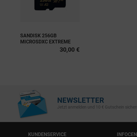
SANDISK 256GB
MICROSDXC EXTREME
PRO UHS-I U3, CLASS 10
30,00 €
V30 A2 200MB/S
NEWSLETTER
Jetzt anmelden und 10 € Gutschein sicher
KUNDENSERVICE
INFOCE