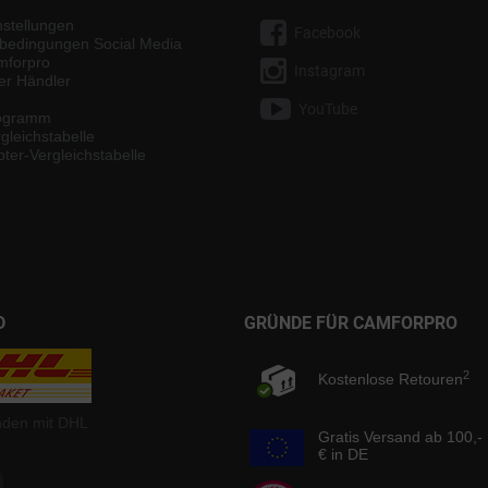
nstellungen
Facebook
bedingungen Social Media
mforpro
Instagram
ter Händler
YouTube
rogramm
gleichstabelle
ter-Vergleichstabelle
D
GRÜNDE FÜR CAMFORPRO
2
Kostenlose Retouren
nden mit DHL
Gratis Versand ab 100,-
€ in DE