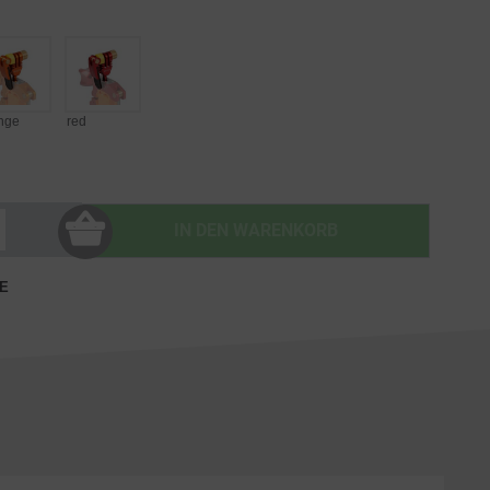
nge
red
IN DEN
WARENKORB
E