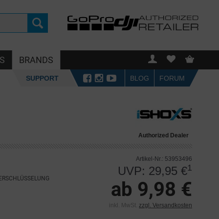
S
BRANDS
SUPPORT
BLOG
FORUM
Authorized Dealer
Artikel-Nr.: 53953496
1
UVP: 29,95 €
VERSCHLÜSSELUNG
ab 9,98 €
inkl. MwSt.
zzgl. Versandkosten