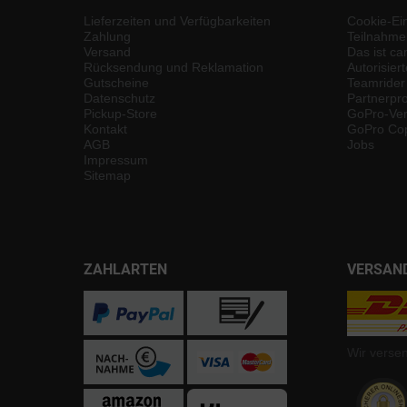
Lieferzeiten und Verfügbarkeiten
Cookie-Ei
Zahlung
Teilnahme
Versand
Das ist ca
Rücksendung und Reklamation
Autorisier
Gutscheine
Teamrider
Datenschutz
Partnerp
Pickup-Store
GoPro-Ver
Kontakt
GoPro Cop
AGB
Jobs
Impressum
Sitemap
ZAHLARTEN
VERSAN
Wir verse