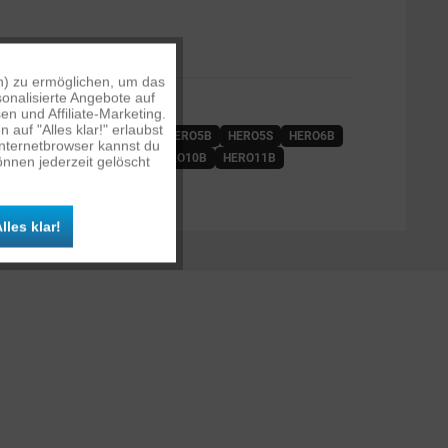
n) zu ermöglichen, um das
Aktiv
onalisierte Angebote auf
OLGENDEN KAMERAS:
n und Affiliate-Marketing.
auf "Alles klar!" erlaubst
HERO3
HERO3+
HERO4
HERO5B
HERO5S
HERO6B
Inaktiv
Internetbrowser kannst du
7W
HERO8B
HERO9B
HERO10B
HERO11B
nnen jederzeit gelöscht
ROS
MAX
Inaktiv
lles klar!
Inaktiv