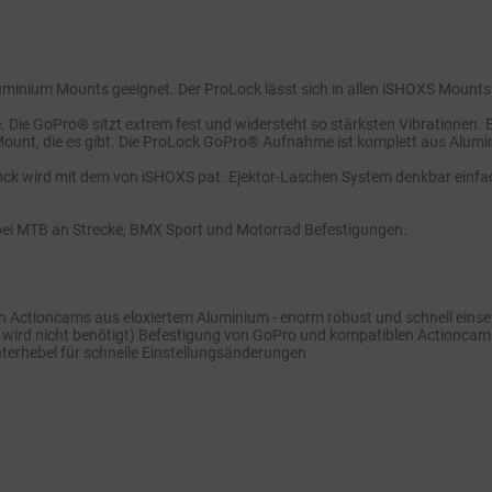
Aluminium Mounts geeignet. Der ProLock lässt sich in allen iSHOXS Mount
be. Die GoPro® sitzt extrem fest und widersteht so stärksten Vibrationen.
unt, die es gibt. Die ProLock GoPro® Aufnahme ist komplett aus Alumini
ock wird mit dem von iSHOXS pat. Ejektor-Laschen System denkbar einfa
bei MTB an Strecke, BMX Sport und Motorrad Befestigungen.
len Actioncams aus eloxiertem Aluminium - enorm robust und schnell eins
e wird nicht benötigt) Befestigung von GoPro und kompatiblen Actionca
terhebel für schnelle Einstellungsänderungen