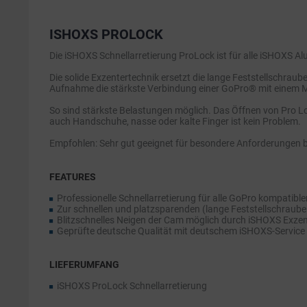
ISHOXS PROLOCK
Die iSHOXS Schnellarretierung ProLock ist für alle iSHOXS 
Die solide Exzentertechnik ersetzt die lange Feststellschrau
Aufnahme die stärkste Verbindung einer GoPro® mit einem Mo
So sind stärkste Belastungen möglich. Das Öffnen von Pro L
auch Handschuhe, nasse oder kalte Finger ist kein Problem.
Empfohlen: Sehr gut geeignet für besondere Anforderungen 
FEATURES
Professionelle Schnellarretierung für alle GoPro kompatib
Zur schnellen und platzsparenden (lange Feststellschraub
Blitzschnelles Neigen der Cam möglich durch iSHOXS Exzen
Geprüfte deutsche Qualität mit deutschem iSHOXS-Service
LIEFERUMFANG
iSHOXS ProLock Schnellarretierung