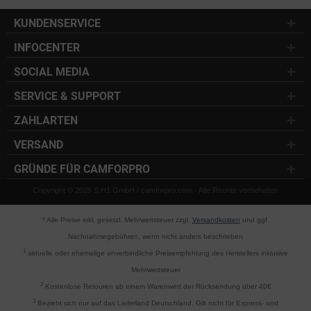
KUNDENSERVICE
INFOCENTER
SOCIAL MEDIA
SERVICE & SUPPORT
ZAHLARTEN
VERSAND
GRÜNDE FÜR CAMFORPRO
Copyright © 2025 S.H1 GmbH / camforpro.com - Alle Rechte vorbehalten
* Alle Preise inkl. gesetzl. Mehrwertsteuer zzgl.
Versandkosten
und ggf.
Nachnahmegebühren, wenn nicht anders beschrieben
1
aktuelle oder ehemalige unverbindliche Preisempfehlung des Herstellers inklusive
Mehrwertsteuer
2
Kostenlose Retouren ab einem Warenwert der Rücksendung über 40€
3
Bezieht sich nur auf das Lieferland Deutschland. Gilt nicht für Express- und