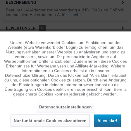
BESCHREIBUNG
Features 1/4-Adapter zur Verwendung auf iSHOXS und GoPro®
kompatiblen Halterungen u.A. für...
mehr
BEWERTUNGEN
0
Bewertungen lesen, schreiben und diskutieren...
mehr
Unsere Website verwendet Cookies, um Funktionen auf der
Aktiv
Funktionale
Website (etwa Warenkorb oder Login) zu ermöglichen, um das
ÄHNLICHE ARTIKEL
Nutzungsverhalten unserer Website zu analysieren und stetig zu
verbessern, sowie um Dir personalisierte Angebote auf
Diese Artikel sind dem Produkt ähnlich ...
mehr
Inaktiv
Tracking
Werbeplattformen Dritter anzubieten. Zudem liefern diese Cookies
Erkenntnisse für Werbeanalysen und Affiliate-Marketing. Weitere
Informationen zu Cookies erhältst du in unserer
Datenschutzerklärung. Durch das Klicken auf "Alles klar!" erlaubst
Inaktiv
Personalisierung
du uns, diese optionalen Cookies zu setzen. Durch eine Änderung
Persönliche Empfehlungen
der Einstellungen in deinem Internetbrowser kannst du die
Übertragung von Cookies deaktivieren oder einschränken. Bereits
gespeicherte Cookies können jederzeit gelöscht werden.
Inaktiv
Service
Datenschutzeinstellungen
Nur funktionale Cookies akzeptieren
Alles klar!