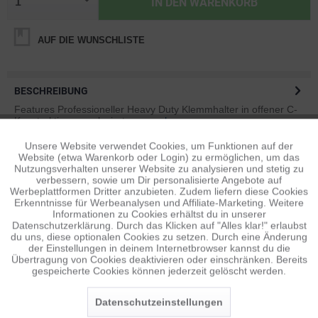
IN DEN
WARENKORB
AUF DIE WUNSCHLISTE
BESCHREIBUNG
Features Professioneller Heavy Duty Klemmhalter in offener C-
Konstruktion aus eloxiertem...
mehr
Unsere Website verwendet Cookies, um Funktionen auf der
Aktiv
Funktionale
BEWERTUNGEN
1
Website (etwa Warenkorb oder Login) zu ermöglichen, um das
Nutzungsverhalten unserer Website zu analysieren und stetig zu
Bewertungen lesen, schreiben und diskutieren...
mehr
verbessern, sowie um Dir personalisierte Angebote auf
Inaktiv
Tracking
Werbeplattformen Dritter anzubieten. Zudem liefern diese Cookies
Erkenntnisse für Werbeanalysen und Affiliate-Marketing. Weitere
ÄHNLICHE ARTIKEL
Informationen zu Cookies erhältst du in unserer
Diese Artikel sind dem Produkt ähnlich ...
mehr
Datenschutzerklärung. Durch das Klicken auf "Alles klar!" erlaubst
Inaktiv
Personalisierung
du uns, diese optionalen Cookies zu setzen. Durch eine Änderung
der Einstellungen in deinem Internetbrowser kannst du die
Übertragung von Cookies deaktivieren oder einschränken. Bereits
gespeicherte Cookies können jederzeit gelöscht werden.
Inaktiv
Service
Persönliche Empfehlungen
Datenschutzeinstellungen