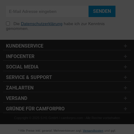
SENDEN
Die
Datenschutzerklärung
habe ich zur Kenntnis
genommen.
KUNDENSERVICE
INFOCENTER
SOCIAL MEDIA
SERVICE & SUPPORT
ZAHLARTEN
VERSAND
GRÜNDE FÜR CAMFORPRO
Copyright © 2025 S.H1 GmbH / camforpro.com - Alle Rechte vorbehalten
* Alle Preise inkl. gesetzl. Mehrwertsteuer zzgl.
Versandkosten
und ggf.