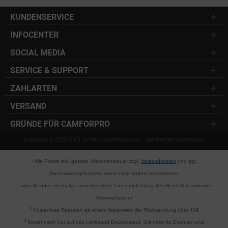
KUNDENSERVICE
INFOCENTER
SOCIAL MEDIA
SERVICE & SUPPORT
ZAHLARTEN
VERSAND
GRÜNDE FÜR CAMFORPRO
Copyright © 2025 S.H1 GmbH / camforpro.com - Alle Rechte vorbehalten
* Alle Preise inkl. gesetzl. Mehrwertsteuer zzgl.
Versandkosten
und ggf.
Nachnahmegebühren, wenn nicht anders beschrieben
1
aktuelle oder ehemalige unverbindliche Preisempfehlung des Herstellers inklusive
Mehrwertsteuer
2
Kostenlose Retouren ab einem Warenwert der Rücksendung über 40€
3
Bezieht sich nur auf das Lieferland Deutschland. Gilt nicht für Express- und