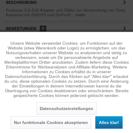
BESCHREIBUNG
Features 1/4-Zoll-Adapter und Slider zur Verwendung von Sony
Kameras mit iSHOXS und GoPro®...
mehr
BEWERTUNGEN
0
Bewertungen lesen, schreiben und diskutieren...
mehr
Unsere Website verwendet Cookies, um Funktionen auf der
Aktiv
Funktionale
Website (etwa Warenkorb oder Login) zu ermöglichen, um das
ÄHNLICHE ARTIKEL
Nutzungsverhalten unserer Website zu analysieren und stetig zu
verbessern, sowie um Dir personalisierte Angebote auf
Diese Artikel sind dem Produkt ähnlich ...
mehr
Inaktiv
Tracking
Werbeplattformen Dritter anzubieten. Zudem liefern diese Cookies
Erkenntnisse für Werbeanalysen und Affiliate-Marketing. Weitere
Informationen zu Cookies erhältst du in unserer
Datenschutzerklärung. Durch das Klicken auf "Alles klar!" erlaubst
Inaktiv
Personalisierung
du uns, diese optionalen Cookies zu setzen. Durch eine Änderung
Persönliche Empfehlungen
der Einstellungen in deinem Internetbrowser kannst du die
Übertragung von Cookies deaktivieren oder einschränken. Bereits
gespeicherte Cookies können jederzeit gelöscht werden.
Inaktiv
Service
Datenschutzeinstellungen
Nur funktionale Cookies akzeptieren
Alles klar!