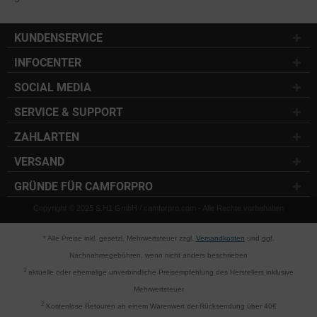
KUNDENSERVICE
INFOCENTER
SOCIAL MEDIA
SERVICE & SUPPORT
ZAHLARTEN
VERSAND
GRÜNDE FÜR CAMFORPRO
Copyright © 2025 S.H1 GmbH / camforpro.com - Alle Rechte vorbehalten
* Alle Preise inkl. gesetzl. Mehrwertsteuer zzgl.
Versandkosten
und ggf.
Nachnahmegebühren, wenn nicht anders beschrieben
1
aktuelle oder ehemalige unverbindliche Preisempfehlung des Herstellers inklusive
Mehrwertsteuer
2
Kostenlose Retouren ab einem Warenwert der Rücksendung über 40€