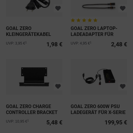
GOAL ZERO
GOAL ZERO LAPTOP-
KLEINGERÄTEKABEL
LADEADAPTER FÜR
NETZKABEL 2-POLIG...
SHERPA
1,98 €
2,48 €
1
1
UVP: 3,95 €
UVP: 4,95 €
GOAL ZERO CHARGE
GOAL ZERO 600W PSU
CONTROLLER BRACKET
LADEGERÄT FÜR X-SERIE
FÜR BOULDER...
5,48 €
199,95 €
1
UVP: 10,95 €