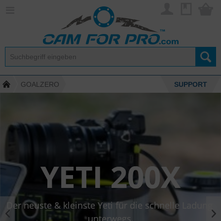
GOALZERO
SUPPORT
YETI 200X
Der neuste & kleinste Yeti für die schnelle Ladung 
unterwegs.