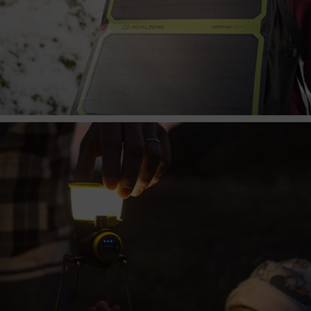
SHOP PORTABLE POWER
SOLARPANELS
Solarpanels von Goal Zero laden Deinen Yeti oder 
Sherpa effizient auf. Mobile Solarpanels für 
Zwischendurch, permanente Befestigung an Deinem 
Auto - die Monokristallin-Solarpanels sind wetterfest, 
haltbar und einfach zu handhaben.
SHOP SOLAR PANELS