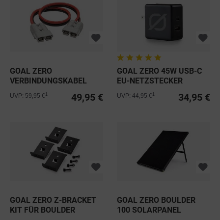
GOAL ZERO
GOAL ZERO 45W USB-C
VERBINDUNGSKABEL
EU-NETZSTECKER
FÜR YETI 1250
LADEGERÄT
49,95 €
34,95 €
1
1
UVP: 59,95 €
UVP: 44,95 €
GOAL ZERO Z-BRACKET
GOAL ZERO BOULDER
KIT FÜR BOULDER
100 SOLARPANEL
SOLARPANEL