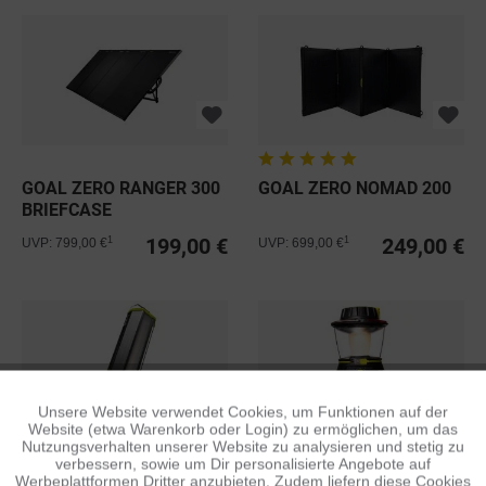
GOAL ZERO RANGER 300
GOAL ZERO NOMAD 200
BRIEFCASE
199,00 €
249,00 €
1
1
UVP: 799,00 €
UVP: 699,00 €
Unsere Website verwendet Cookies, um Funktionen auf der
Aktiv
Funktionale
Website (etwa Warenkorb oder Login) zu ermöglichen, um das
Nutzungsverhalten unserer Website zu analysieren und stetig zu
verbessern, sowie um Dir personalisierte Angebote auf
GOAL ZERO TORCH 500
GOAL ZERO LIGHTHOUSE
Inaktiv
Tracking
Werbeplattformen Dritter anzubieten. Zudem liefern diese Cookies