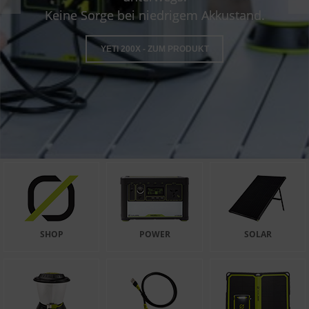
Keine Sorge bei niedrigem Akkustand.
YETI 200X - ZUM PRODUKT
SHOP
POWER
SOLAR