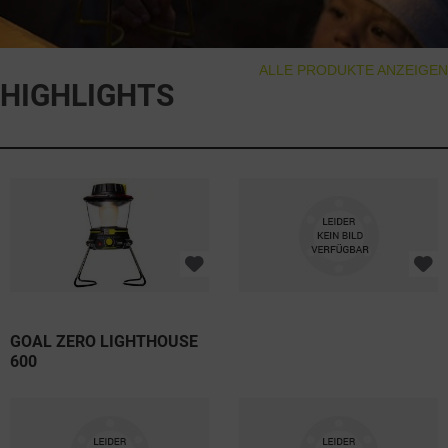
ALLE PRODUKTE ANZEIGEN
BELEUCHTUNG
HIGHLIGHTS
Ob zum Campen, mit oder ohne integriertem 
Solarpanel, Ladebuchse, Drinnen oder Draussen - die 
smarten Lampen von Goal Zero sind vielseitig 
einsetzbar.
SHOP LIGHTING
GOAL ZERO LIGHTHOUSE
600