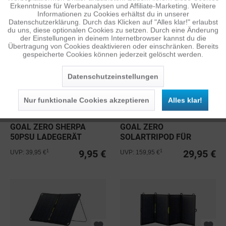
600
Erkenntnisse für Werbeanalysen und Affiliate-Marketing. Weitere
Informationen zu Cookies erhältst du in unserer
39,95 €
59,00 €
1
1
UVP: 59,95 €
UVP: 74,95 €
Datenschutzerklärung. Durch das Klicken auf "Alles klar!" erlaubst
Inaktiv
Personalisierung
du uns, diese optionalen Cookies zu setzen. Durch eine Änderung
der Einstellungen in deinem Internetbrowser kannst du die
Übertragung von Cookies deaktivieren oder einschränken. Bereits
gespeicherte Cookies können jederzeit gelöscht werden.
Inaktiv
Service
Datenschutzeinstellungen
Nur funktionale Cookies akzeptieren
Alles klar!
GOAL ZERO SHERPA
GOAL ZERO
50PSU LADEGERÄT
SOLARTRIPOD FÜR
BOULDER 30
9,95 €
29,95 €
1
1
UVP: 39,95 €
UVP: 159,95 €