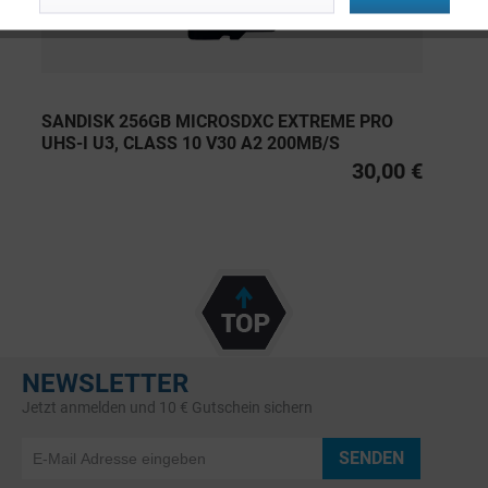
SANDISK 256GB MICROSDXC EXTREME PRO
UHS-I U3, CLASS 10 V30 A2 200MB/S
30,00 €
NEWSLETTER
Jetzt anmelden und 10 € Gutschein sichern
SENDEN