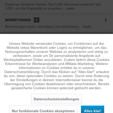
Features Verbinde Deinen Yeti 1250 mit einem weiteren Yeti
1250, um die Kapazität zu erweitern...
mehr
BEWERTUNGEN
0
Bewertungen lesen, schreiben und diskutieren...
mehr
INFOS ZUM HERSTELLER
Unsere Website verwendet Cookies, um Funktionen auf der
Aktiv
Funktionale
Folgende Infos zum Hersteller sind verfübar......
mehr
Website (etwa Warenkorb oder Login) zu ermöglichen, um das
Nutzungsverhalten unserer Website zu analysieren und stetig zu
verbessern, sowie um Dir personalisierte Angebote auf
ÄHNLICHE ARTIKEL
Inaktiv
Tracking
Werbeplattformen Dritter anzubieten. Zudem liefern diese Cookies
Diese Artikel sind dem Produkt ähnlich ...
mehr
Erkenntnisse für Werbeanalysen und Affiliate-Marketing. Weitere
Informationen zu Cookies erhältst du in unserer
Datenschutzerklärung. Durch das Klicken auf "Alles klar!" erlaubst
Inaktiv
Personalisierung
du uns, diese optionalen Cookies zu setzen. Durch eine Änderung
der Einstellungen in deinem Internetbrowser kannst du die
Übertragung von Cookies deaktivieren oder einschränken. Bereits
Persönliche Empfehlungen
gespeicherte Cookies können jederzeit gelöscht werden.
Inaktiv
Service
Datenschutzeinstellungen
Nur funktionale Cookies akzeptieren
Alles klar!