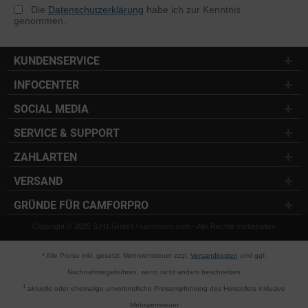
Die
Datenschutzerklärung
habe ich zur Kenntnis
genommen.
KUNDENSERVICE
INFOCENTER
SOCIAL MEDIA
SERVICE & SUPPORT
ZAHLARTEN
VERSAND
GRÜNDE FÜR CAMFORPRO
Copyright © 2025 S.H1 GmbH / camforpro.com - Alle Rechte vorbehalten
* Alle Preise inkl. gesetzl. Mehrwertsteuer zzgl.
Versandkosten
und ggf.
Nachnahmegebühren, wenn nicht anders beschrieben
1
aktuelle oder ehemalige unverbindliche Preisempfehlung des Herstellers inklusive
Mehrwertsteuer