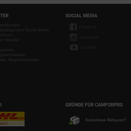
NTER
SOCIAL MEDIA
nstellungen
Facebook
bedingungen Social Media
mforpro
Instagram
ter Händler
YouTube
rogramm
gleichstabelle
ter-Vergleichstabelle
D
GRÜNDE FÜR CAMFORPRO
2
Kostenlose Retouren