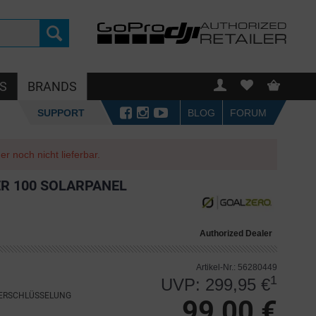
S
BRANDS
SUPPORT
BLOG
FORUM
r noch nicht lieferbar.
R 100 SOLARPANEL
Authorized Dealer
Artikel-Nr.: 56280449
1
UVP: 299,95 €
VERSCHLÜSSELUNG
99,00 €