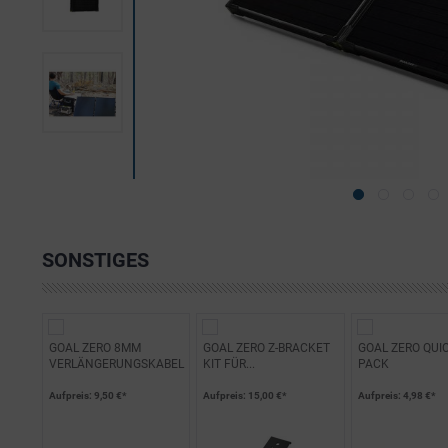
SONSTIGES
GOAL ZERO 8MM
GOAL ZERO Z-BRACKET
GOAL ZERO QUIC
VERLÄNGERUNGSKABEL
KIT FÜR...
PACK
Aufpreis
: 9,50 €*
Aufpreis
: 15,00 €*
Aufpreis
: 4,98 €*