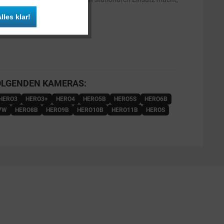
Inaktiv
lles klar!
Inaktiv
OLGENDEN KAMERAS:
HERO3
HERO3+
HERO4
HERO5B
HERO5S
HERO6B
7W
HERO8B
HERO9B
HERO10B
HERO11B
HEROS