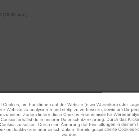
7A (100W max.)
 Cookies, um Funktionen auf der Website (etwa Warenkorb oder Logi
er Website zu analysieren und stetig zu verbessern, sowie um Dir pers
anzubieten. Zudem liefern diese Cookies Erkenntnisse für Werbeanalyse
Cookies erhältst du in unserer Datenschutzerklärung. Durch das Klicken 
 Cookies zu setzen. Durch eine Änderung der Einstellungen in deinem 
okies deaktivieren oder einschränken. Bereits gespeicherte Cookies kö
werden.
s besteht aus bruchsicherem Glas und hat einen Aluminiumrahmen, was es 