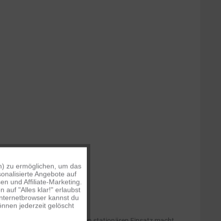
n) zu ermöglichen, um das
Aktiv
onalisierte Angebote auf
n und Affiliate-Marketing.
auf "Alles klar!" erlaubst
Inaktiv
Internetbrowser kannst du
nnen jederzeit gelöscht
strapazierfähig genug für den stationären Einsatz macht,