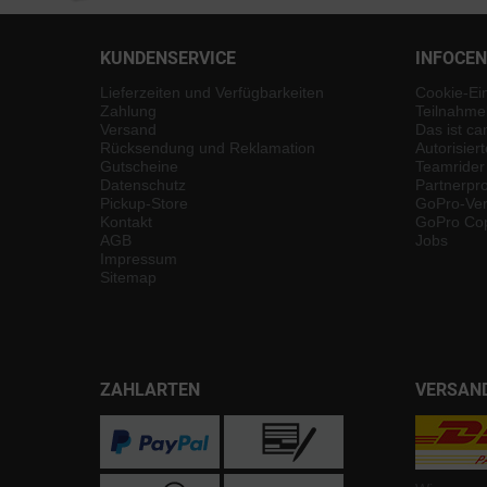
KUNDENSERVICE
INFOCE
Lieferzeiten und Verfügbarkeiten
Cookie-Ei
Zahlung
Teilnahme
Versand
Das ist ca
Rücksendung und Reklamation
Autorisier
Gutscheine
Teamrider
Datenschutz
Partnerp
Pickup-Store
GoPro-Ver
Kontakt
GoPro Cop
AGB
Jobs
Impressum
Sitemap
ZAHLARTEN
VERSAN