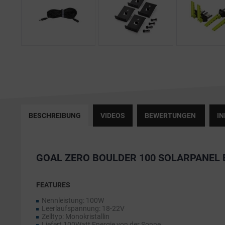
BESCHREIBUNG
VIDEOS
BEWERTUNGEN
I
GOAL ZERO BOULDER 100 SOLARPANEL 
FEATURES
Nennleistung: 100W
Leerlaufspannung: 18-22V
Zelltyp: Monokristallin
Liefert 100Watt Energie von der Sonne