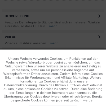
BESCHREIBUNG
Features Der integrierte Ständer lässt sich in mehreren Winkeln
einrasten, so dass Du Dein...
mehr
VIDEOS
Videos zum Artikel ansehen...
mehr
BEWERTUNGEN
1
Unsere Website verwendet Cookies, um Funktionen auf der
Aktiv
Funktionale
Bewertungen lesen, schreiben und diskutieren...
mehr
Website (etwa Warenkorb oder Login) zu ermöglichen, um das
Nutzungsverhalten unserer Website zu analysieren und stetig zu
verbessern, sowie um Dir personalisierte Angebote auf
INFOS ZUM HERSTELLER
Inaktiv
Tracking
Werbeplattformen Dritter anzubieten. Zudem liefern diese Cookies
Folgende Infos zum Hersteller sind verfübar......
mehr
Erkenntnisse für Werbeanalysen und Affiliate-Marketing. Weitere
Informationen zu Cookies erhältst du in unserer
Datenschutzerklärung. Durch das Klicken auf "Alles klar!" erlaubst
Inaktiv
Personalisierung
ÄHNLICHE ARTIKEL
du uns, diese optionalen Cookies zu setzen. Durch eine Änderung
der Einstellungen in deinem Internetbrowser kannst du die
Diese Artikel sind dem Produkt ähnlich ...
mehr
Übertragung von Cookies deaktivieren oder einschränken. Bereits
gespeicherte Cookies können jederzeit gelöscht werden.
Inaktiv
Service