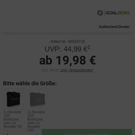
Authorized Dealer
Artikel-Nr.: 66920716
1
UVP: 44,99 €
ab 19,98 €
inkl. MwSt.
zzgl. Versandkosten
Bitte wähle die Größe:
1x Boulder
1x Boulder
100
200
Briefcase
Briefcase
oder 2x
oder 2x
Boulder 50
Boulder
100