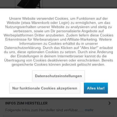
Unsere Website verwendet Cookies, um Funktionen auf der
Aktiv
Funktionale
GOAL ZERO BOULDER 200 SOLARPANEL...
Website (etwa Warenkorb oder Login) zu ermöglichen, um das
Aufpreis
: 139,00 €*
Nutzungsverhalten unserer Website zu analysieren und stetig zu
verbessern, sowie um Dir personalisierte Angebote auf
Inaktiv
Tracking
Werbeplattformen Dritter anzubieten. Zudem liefern diese Cookies
Erkenntnisse für Werbeanalysen und Affiliate-Marketing. Weitere
Informationen zu Cookies erhältst du in unserer
Datenschutzerklärung. Durch das Klicken auf "Alles klar!" erlaubst
Inaktiv
Personalisierung
du uns, diese optionalen Cookies zu setzen. Durch eine Änderung
der Einstellungen in deinem Internetbrowser kannst du die
Übertragung von Cookies deaktivieren oder einschränken. Bereits
BESCHREIBUNG
gespeicherte Cookies können jederzeit gelöscht werden.
Inaktiv
Service
Features Robuste Transporttasche Reissverschluss +
Schultergurt Wetterfest Lieferumfang...
mehr
Datenschutzeinstellungen
BEWERTUNGEN
0
Nur funktionale Cookies akzeptieren
Alles klar!
Bewertungen lesen, schreiben und diskutieren...
mehr
INFOS ZUM HERSTELLER
Folgende Infos zum Hersteller sind verfübar......
mehr