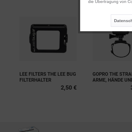
die Übertragung von Co
Personalisierung
Datensch
Service
LEE FILTERS THE LEE BUG
GOPRO THE STRA
FILTERHALTER
ARME, HÄNDE UN
2,50 €