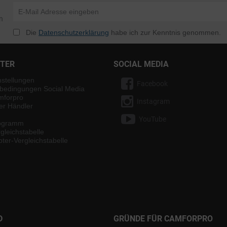
n
Die
Datenschutzerklärung
habe ich zur Kenntnis genommen.
NTER
SOCIAL MEDIA
nstellungen
Facebook
bedingungen Social Media
mforpro
Instagram
ter Händler
YouTube
rogramm
gleichstabelle
ter-Vergleichstabelle
D
GRÜNDE FÜR CAMFORPRO