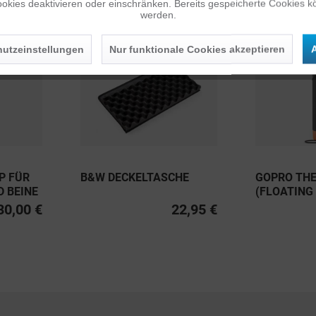
okies deaktivieren oder einschränken. Bereits gespeicherte Cookies kö
werden.
utzeinstellungen
Nur funktionale Cookies akzeptieren
A
P FÜR
B&W DECKELTASCHE
GOPRO THE
D BEINE
(FLOATING
30,00 €
22,95 €