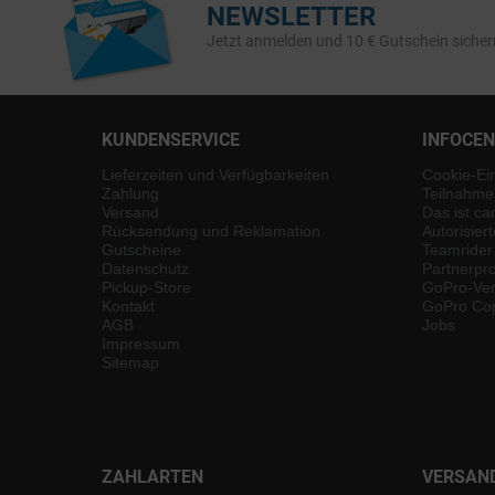
NEWSLETTER
Jetzt anmelden und 10 € Gutschein sicher
KUNDENSERVICE
INFOCE
Lieferzeiten und Verfügbarkeiten
Cookie-Ei
Zahlung
Teilnahme
Versand
Das ist ca
Rücksendung und Reklamation
Autorisier
Gutscheine
Teamrider
Datenschutz
Partnerp
Pickup-Store
GoPro-Ver
Kontakt
GoPro Cop
AGB
Jobs
Impressum
Sitemap
ZAHLARTEN
VERSAN