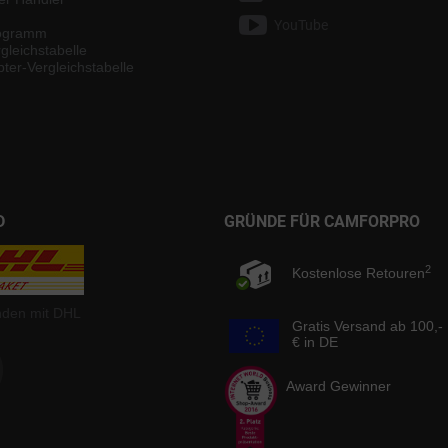
YouTube
rogramm
gleichstabelle
ter-Vergleichstabelle
D
GRÜNDE FÜR CAMFORPRO
2
Kostenlose Retouren
nden mit DHL
Gratis Versand ab 100,-
€ in DE
Award Gewinner