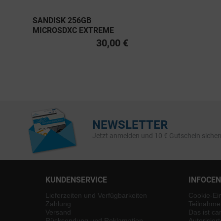
SANDISK 256GB
MICROSDXC EXTREME
PRO UHS-I U3, CLASS 10
30,00 €
V30 A2 200MB/S
NEWSLETTER
Jetzt anmelden und 10 € Gutschein sicher
KUNDENSERVICE
INFOCE
Lieferzeiten und Verfügbarkeiten
Cookie-Ei
Zahlung
Teilnahme
Versand
Das ist ca
Rücksendung und Reklamation
Autorisier