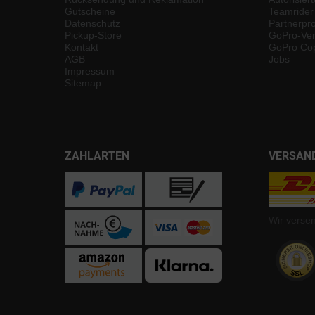
Gutscheine
Teamrider
Datenschutz
Partnerp
Pickup-Store
GoPro-Ver
Kontakt
GoPro Cop
AGB
Jobs
Impressum
Sitemap
ZAHLARTEN
VERSAN
Wir verse