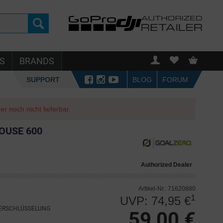
S
BRANDS
SUPPORT
BLOG
FORUM
r noch nicht lieferbar.
OUSE 600
Authorized Dealer
Artikel-Nr.: 71620880
1
UVP: 74,95 €
VERSCHLÜSSELUNG
59,00 €