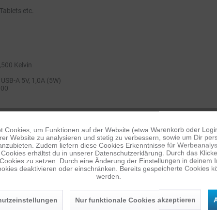
ablets etc.
500 Kelvin
: USB-A 5V, 1,0A (5W)
000
 Cookies, um Funktionen auf der Website (etwa Warenkorb oder Logi
er Website zu analysieren und stetig zu verbessern, sowie um Dir pers
anzubieten. Zudem liefern diese Cookies Erkenntnisse für Werbeanalyse
Cookies erhältst du in unserer Datenschutzerklärung. Durch das Klicken 
 Cookies zu setzen. Durch eine Änderung der Einstellungen in deinem 
okies deaktivieren oder einschränken. Bereits gespeicherte Cookies kö
werden.
 (eine Seite)
utzeinstellungen
Nur funktionale Cookies akzeptieren
A