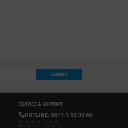
SENDEN
SERVICE & SUPPORT
HOTLINE:
0511-1 69 33 60
Mo-Fr 10.00-17.00 Uhr
support@camforpro.com