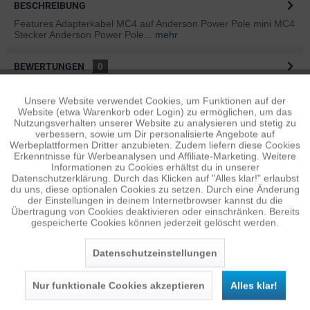
BESCHREIBUNG
Features Adapterkabel MC4 auf Anderson Power Pole mini MC4
Stecker Anderson Power Pole...
mehr
BEWERTUNGEN
0
Bewertungen lesen, schreiben und diskutieren...
mehr
Unsere Website verwendet Cookies, um Funktionen auf der
Aktiv
Funktionale
Website (etwa Warenkorb oder Login) zu ermöglichen, um das
ÄHNLICHE ARTIKEL
Nutzungsverhalten unserer Website zu analysieren und stetig zu
verbessern, sowie um Dir personalisierte Angebote auf
Diese Artikel sind dem Produkt ähnlich ...
mehr
Inaktiv
Tracking
Werbeplattformen Dritter anzubieten. Zudem liefern diese Cookies
Erkenntnisse für Werbeanalysen und Affiliate-Marketing. Weitere
Informationen zu Cookies erhältst du in unserer
Datenschutzerklärung. Durch das Klicken auf "Alles klar!" erlaubst
Inaktiv
Personalisierung
du uns, diese optionalen Cookies zu setzen. Durch eine Änderung
Persönliche Empfehlungen
der Einstellungen in deinem Internetbrowser kannst du die
Übertragung von Cookies deaktivieren oder einschränken. Bereits
gespeicherte Cookies können jederzeit gelöscht werden.
Inaktiv
Service
Datenschutzeinstellungen
Nur funktionale Cookies akzeptieren
Alles klar!