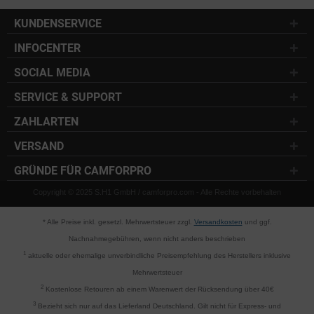
KUNDENSERVICE
INFOCENTER
SOCIAL MEDIA
SERVICE & SUPPORT
ZAHLARTEN
VERSAND
GRÜNDE FÜR CAMFORPRO
Copyright © 2025 S.H1 GmbH / camforpro.com - Alle Rechte vorbehalten
* Alle Preise inkl. gesetzl. Mehrwertsteuer zzgl.
Versandkosten
und ggf.
Nachnahmegebühren, wenn nicht anders beschrieben
1
aktuelle oder ehemalige unverbindliche Preisempfehlung des Herstellers inklusive
Mehrwertsteuer
2
Kostenlose Retouren ab einem Warenwert der Rücksendung über 40€
3
Bezieht sich nur auf das Lieferland Deutschland. Gilt nicht für Express- und