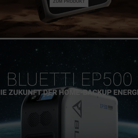
ZUM PRODUKT
BLUETTI EP500
IE ZUKUNFT DER HOME-BACKUP ENERG