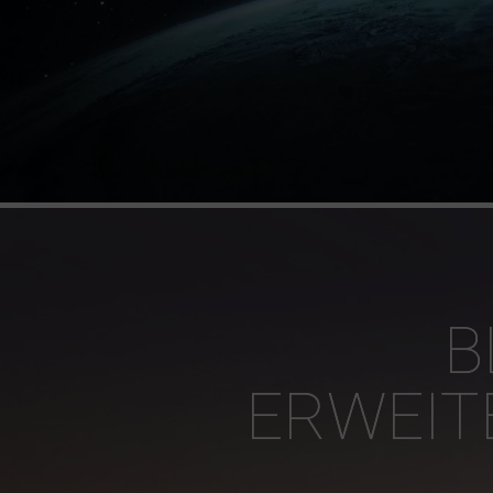
B
ERWEIT