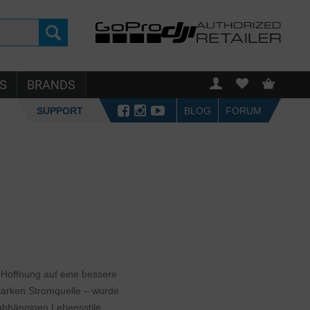
S
BRANDS
SUPPORT
BLOG
FORUM
 Hoffnung auf eine bessere
starken Stromquelle – wurde
abhängigen Lebensstile