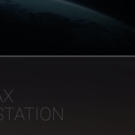
AX
TATION 