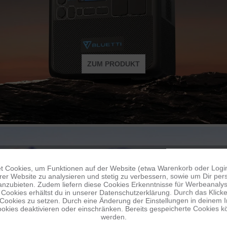
ZUM PRODUKT
 Cookies, um Funktionen auf der Website (etwa Warenkorb oder Logi
er Website zu analysieren und stetig zu verbessern, sowie um Dir pers
BLUETTI EB70
anzubieten. Zudem liefern diese Cookies Erkenntnisse für Werbeanalyse
Cookies erhältst du in unserer Datenschutzerklärung. Durch das Klicken 
 Cookies zu setzen. Durch eine Änderung der Einstellungen in deinem 
okies deaktivieren oder einschränken. Bereits gespeicherte Cookies kö
BESTE POWERSTATION FÜR CAMPING
werden.