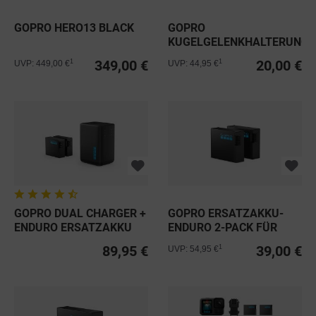
GOPRO HERO13 BLACK
GOPRO
KUGELGELENKHALTERUNG
MIT...
349,00 €
20,00 €
1
1
UVP: 449,00 €
UVP: 44,95 €
GOPRO DUAL CHARGER +
GOPRO ERSATZAKKU-
ENDURO ERSATZAKKU
ENDURO 2-PACK FÜR
FÜR...
HERO13 BLACK
89,95 €
39,00 €
1
UVP: 54,95 €