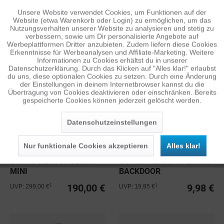
Unsere Website verwendet Cookies, um Funktionen auf der
Aktiv
Funktionale
Website (etwa Warenkorb oder Login) zu ermöglichen, um das
Nutzungsverhalten unserer Website zu analysieren und stetig zu
GOPRO REPLACEMENT
GOPRO SWAG PACK
verbessern, sowie um Dir personalisierte Angebote auf
DOOR FÜR HERO11
Inaktiv
Tracking
Werbeplattformen Dritter anzubieten. Zudem liefern diese Cookies
BLACK MINI
Erkenntnisse für Werbeanalysen und Affiliate-Marketing. Weitere
9,98 €
5,00 €
1
1
UVP: 19,95 €
UVP: 39,95 €
Informationen zu Cookies erhältst du in unserer
Datenschutzerklärung. Durch das Klicken auf "Alles klar!" erlaubst
Inaktiv
Personalisierung
du uns, diese optionalen Cookies zu setzen. Durch eine Änderung
der Einstellungen in deinem Internetbrowser kannst du die
Übertragung von Cookies deaktivieren oder einschränken. Bereits
gespeicherte Cookies können jederzeit gelöscht werden.
Inaktiv
Service
Datenschutzeinstellungen
Nur funktionale Cookies akzeptieren
Alles klar!
GOPRO HERO11 BLACK
GOPRO HERO3-4 FLOATY
MINI
BACKDOOR
190,00 €
9,98 €
1
1
UVP: 299,00 €
UVP: 19,95 €