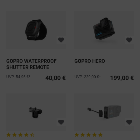
GOPRO WATERPROOF
GOPRO HERO
SHUTTER REMOTE
FERNBEDIENUNG
40,00 €
199,00 €
1
1
UVP: 54,95 €
UVP: 229,00 €