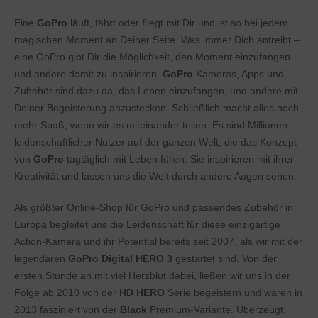
Eine
GoPro
läuft, fährt oder fliegt mit Dir und ist so bei jedem
magischen Moment an Deiner Seite. Was immer Dich antreibt –
eine GoPro gibt Dir die Möglichkeit, den Moment einzufangen
und andere damit zu inspirieren.
GoPro
Kameras, Apps und
Zubehör sind dazu da, das Leben einzufangen, und andere mit
Deiner Begeisterung anzustecken. Schließlich macht alles noch
mehr Spaß, wenn wir es miteinander teilen. Es sind Millionen
leidenschaftlicher Nutzer auf der ganzen Welt, die das Konzept
von
GoPro
tagtäglich mit Leben füllen. Sie inspirieren mit ihrer
Kreativität und lassen uns die Welt durch andere Augen sehen.
Als größter Online-Shop für GoPro und passendes Zubehör in
Europa begleitet uns die Leidenschaft für diese einzigartige
Action-Kamera und ihr Potential bereits seit 2007, als wir mit der
legendären
GoPro Digital HERO 3
gestartet sind. Von der
ersten Stunde an mit viel Herzblut dabei, ließen wir uns in der
Folge ab 2010 von der
HD HERO
Serie begeistern und waren in
2013 fasziniert von der
Black
Premium-Variante. Überzeugt,