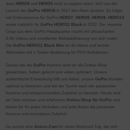
dass
HERO4
und
HERO5
nicht zu toppen seien, ließ uns der
Launch der
GoPro HERO6
in 2017 den Atem stocken. Es folgte
viel Enthusiasmus für GoPro
HERO7
,
HERO8
, HERO9, HERO10
sowie natürlich für
GoPro HERO11 Black
in 2022. Der neueste
Coup aus dem GoPro Headquarter macht mit ultrascharfen
5,3K-Videos und exzellenter Bildstabilisierung von sich reden.
Die
GoPro HERO11 Black Min
i ist die kleine und leichte
Alternative mit 1-Tasten Bedienung für POV-Aufnahmen.
Genau wie die
GoPro
Kamera sind wir als Online-Shop
gewachsen, haben gelernt und vieles optimiert. Unsere
authentische Entwicklung hilft uns dabei, unsere
GoPro
Kunden
optimal zu betreuen und bei der Suche nach der passenden
Kamera und entsprechendem Zubehör zu beraten. Heute sind
wir Dein seriöser und erfahrener
Online-Shop für GoPro
und
bieten Dir für jedes Vorhaben und jede Action die passende
Kamera und innovatives Zubehör.
Du suchst eine
Action-Cam
für einen Motorrad-Trip, die sich