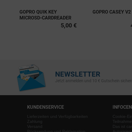
GOPRO QUIK KEY
GOPRO CASEY V2
MICROSD-CARDREADER
5,00 €
NEWSLETTER
Jetzt anmelden und 10 € Gutschein sicher
KUNDENSERVICE
INFOCE
Lieferzeiten und Verfügbarkeiten
Cookie-Ei
Zahlung
Teilnahme
Versand
Das ist ca
Rücksendung und Reklamation
Autorisier