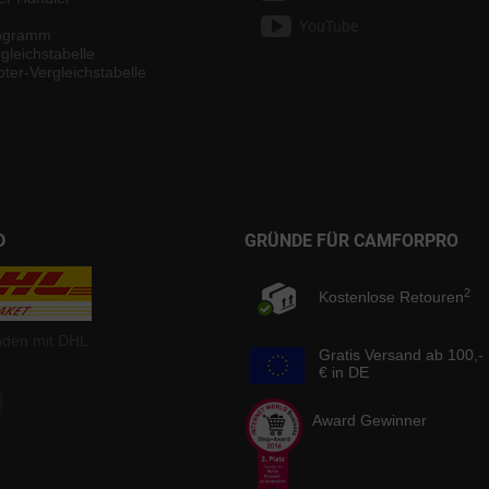
YouTube
rogramm
gleichstabelle
ter-Vergleichstabelle
D
GRÜNDE FÜR CAMFORPRO
2
Kostenlose Retouren
nden mit DHL
Gratis Versand ab 100,-
€ in DE
Award Gewinner