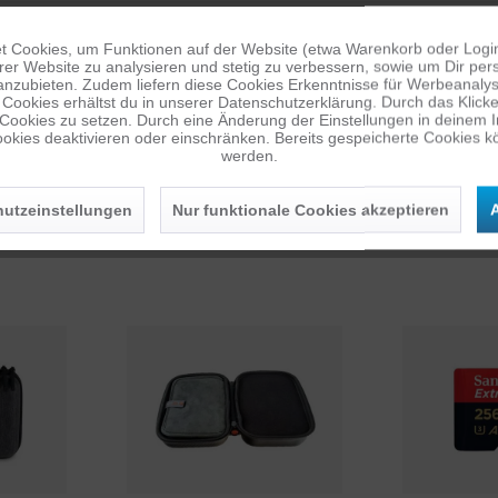
KOMPATIBEL MIT F
 Cookies, um Funktionen auf der Website (etwa Warenkorb oder Logi
er Website zu analysieren und stetig zu verbessern, sowie um Dir pers
HERO
HERO1
HERO2
anzubieten. Zudem liefern diese Cookies Erkenntnisse für Werbeanalyse
HERO7B
HERO7S
HERO
Cookies erhältst du in unserer Datenschutzerklärung. Durch das Klicken 
HERO12B
HERO13B
HE
 Cookies zu setzen. Durch eine Änderung der Einstellungen in deinem 
okies deaktivieren oder einschränken. Bereits gespeicherte Cookies kö
werden.
utzeinstellungen
Nur funktionale Cookies akzeptieren
A