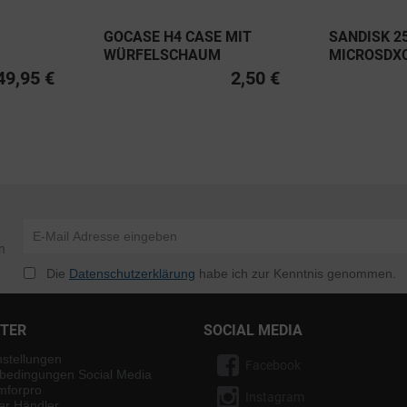
GOCASE H4 CASE MIT
SANDISK 2
WÜRFELSCHAUM
MICROSDX
PRO UHS-I 
49,95 €
2,50 €
V30 A2 20
n
Die
Datenschutzerklärung
habe ich zur Kenntnis genommen.
NTER
SOCIAL MEDIA
nstellungen
Facebook
bedingungen Social Media
mforpro
Instagram
ter Händler