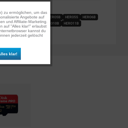
OLGENDEN KAMERAS:
n) zu ermöglichen, um das
Aktiv
onalisierte Angebote auf
HERO3
HERO3+
HERO4
HERO5B
HERO5S
HERO6B
n und Affiliate-Marketing.
7W
HERO8B
HERO9B
HERO10B
HERO11B
auf "Alles klar!" erlaubst
Inaktiv
ROS
MAX
Internetbrowser kannst du
nnen jederzeit gelöscht
Inaktiv
lles klar!
Inaktiv