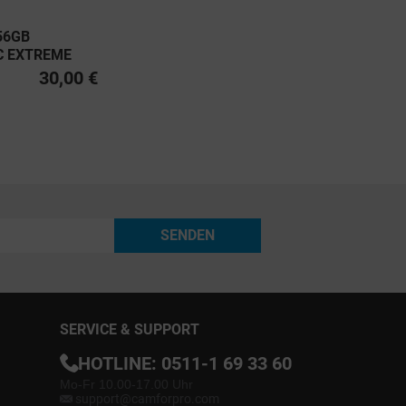
56GB
C EXTREME
U3, CLASS 10
30,00 €
0MB/S
SENDEN
SERVICE & SUPPORT
HOTLINE:
0511-1 69 33 60
Mo-Fr 10.00-17.00 Uhr
support@camforpro.com