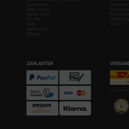
Gutscheine
Teamrider
Datenschutz
Partnerp
Pickup-Store
GoPro-Ver
Kontakt
GoPro Cop
AGB
Jobs
Impressum
Sitemap
ZAHLARTEN
VERSAN
Wir verse