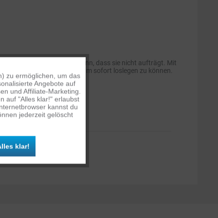
nen Farben und sie ist so dünn, dass sie nicht aufträgt. Mit
oder an deiner Ausrüstung, um sofort loslegen zu können.
n) zu ermöglichen, um das
Aktiv
onalisierte Angebote auf
n und Affiliate-Marketing.
auf "Alles klar!" erlaubst
Inaktiv
Internetbrowser kannst du
nnen jederzeit gelöscht
Inaktiv
OLGENDEN KAMERAS:
lles klar!
Inaktiv