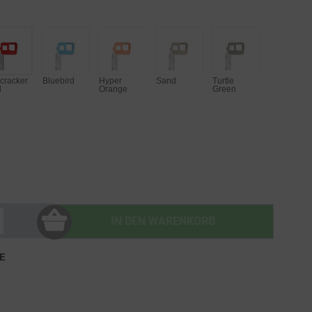
ecracker
Bluebird
Hyper
Sand
Turtle
d
Orange
Green
IN DEN
WARENKORB
E