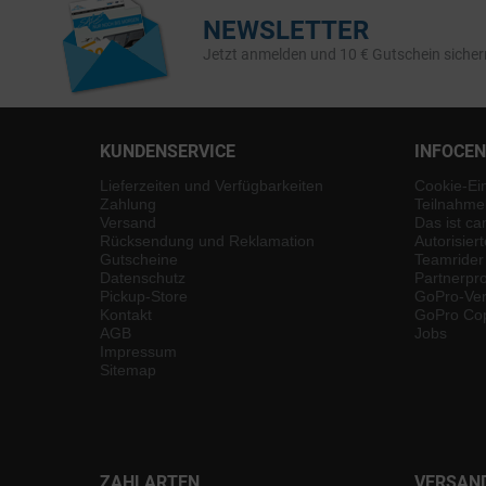
NEWSLETTER
Jetzt anmelden und 10 € Gutschein sicher
KUNDENSERVICE
INFOCE
Lieferzeiten und Verfügbarkeiten
Cookie-Ei
Zahlung
Teilnahme
Versand
Das ist ca
Rücksendung und Reklamation
Autorisier
Gutscheine
Teamrider
Datenschutz
Partnerp
Pickup-Store
GoPro-Ver
Kontakt
GoPro Cop
AGB
Jobs
Impressum
Sitemap
ZAHLARTEN
VERSAN