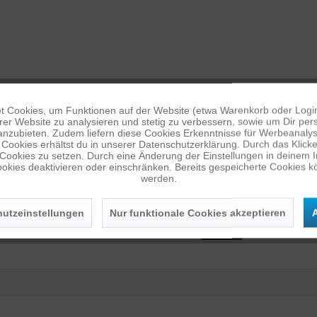
ie Action beginnt. Diese Premium-Silikonhülle gibt es in vielen verschiede
rfekte Aufnahme immer zur Hand. Trage sie um den Hals, am Handgelenk 
 Cookies, um Funktionen auf der Website (etwa Warenkorb oder Logi
er Website zu analysieren und stetig zu verbessern, sowie um Dir pers
anzubieten. Zudem liefern diese Cookies Erkenntnisse für Werbeanalyse
Cookies erhältst du in unserer Datenschutzerklärung. Durch das Klicken 
 Cookies zu setzen. Durch eine Änderung der Einstellungen in deinem 
okies deaktivieren oder einschränken. Bereits gespeicherte Cookies kö
werden.
KOMPATIBEL MIT F
utzeinstellungen
Nur funktionale Cookies akzeptieren
A
HERO8B