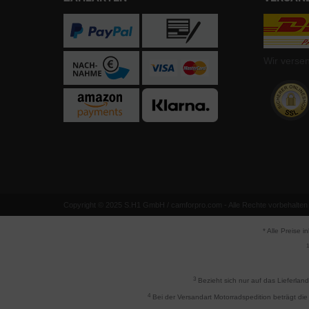
Wir verse
Copyright © 2025 S.H1 GmbH / camforpro.com - Alle Rechte vorbehalten
* Alle Preise i
1
3
Bezieht sich nur auf das Lieferlan
4
Bei der Versandart Motorradspedition beträgt die 