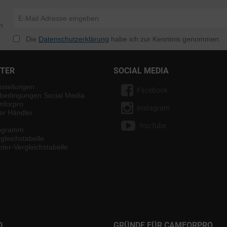
n
Die
Datenschutzerklärung
habe ich zur Kenntnis genommen.
NTER
SOCIAL MEDIA
nstellungen
Facebook
bedingungen Social Media
mforpro
Instagram
ter Händler
YouTube
rogramm
gleichstabelle
ter-Vergleichstabelle
D
GRÜNDE FÜR CAMFORPRO