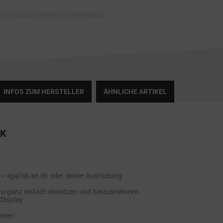
INFOS ZUM HERSTELLER
ÄHNLICHE ARTIKEL
CK
 – egal ob an dir oder deiner Ausrüstung
Pro ganz einfach einsetzen und herausnehmen
 Display
eren!