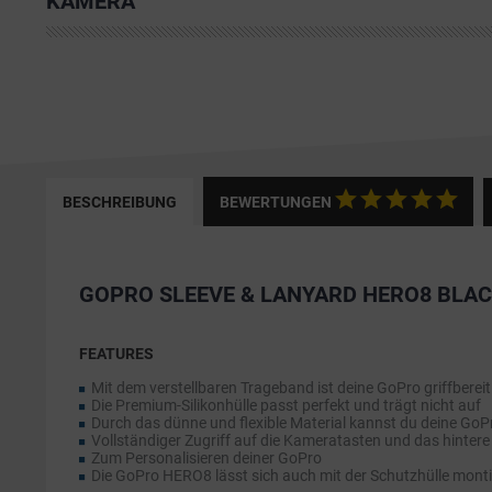
KAMERA
BESCHREIBUNG
BEWERTUNGEN
GOPRO SLEEVE & LANYARD HERO8 BLA
FEATURES
Mit dem verstellbaren Trageband ist deine GoPro griffbereit
Die Premium-Silikonhülle passt perfekt und trägt nicht auf
Durch das dünne und flexible Material kannst du deine Go
Vollständiger Zugriff auf die Kameratasten und das hintere
Zum Personalisieren deiner GoPro
Die GoPro HERO8 lässt sich auch mit der Schutzhülle monti