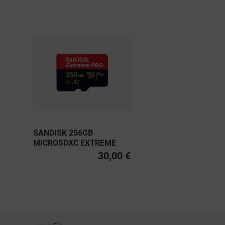
SANDISK 256GB
MICROSDXC EXTREME
PRO UHS-I U3, CLASS 10
30,00 €
V30 A2 200MB/S