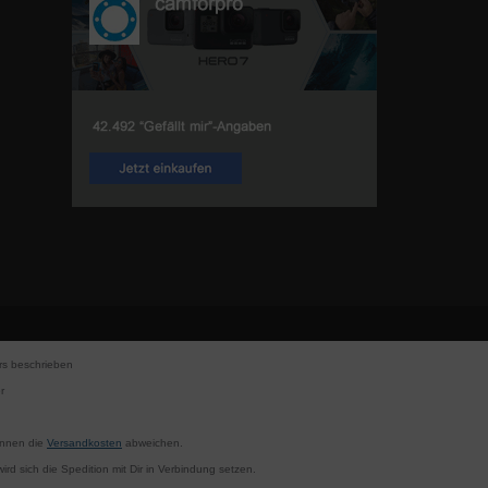
s beschrieben
r
können die
Versandkosten
abweichen.
rd sich die Spedition mit Dir in Verbindung setzen.