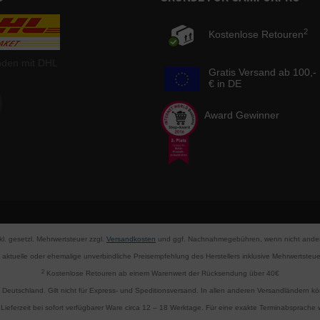
2
Kostenlose Retouren
nden mit DHL
Gratis Versand ab 100,-
€ in DE
Award Gewinner
nkl. gesetzl. Mehrwertsteuer zzgl.
Versandkosten
und ggf. Nachnahmegebühren, wenn nicht ander
aktuelle oder ehemalige unverbindliche Preisempfehlung des Herstellers inklusive Mehrwertsteue
2
Kostenlose Retouren ab einem Warenwert der Rücksendung über 40€
d Deutschland. Gilt nicht für Express- und Speditionsversand. In allen anderen Versandländern 
Lieferzeit bei sofort verfügbarer Ware circa 12 – 18 Werktage. Für eine exakte Terminabsprache wi