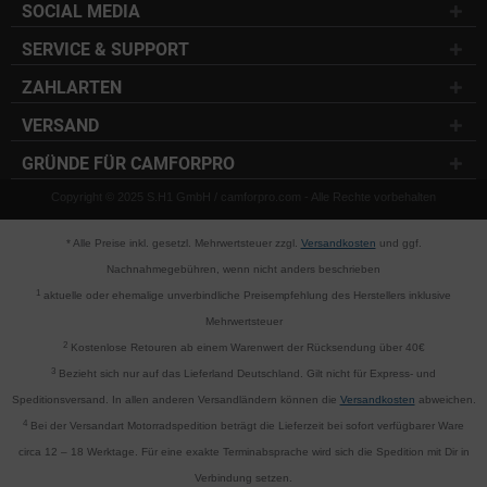
SOCIAL MEDIA
SERVICE & SUPPORT
ZAHLARTEN
VERSAND
GRÜNDE FÜR CAMFORPRO
Copyright © 2025 S.H1 GmbH / camforpro.com - Alle Rechte vorbehalten
* Alle Preise inkl. gesetzl. Mehrwertsteuer zzgl.
Versandkosten
und ggf.
Nachnahmegebühren, wenn nicht anders beschrieben
1
aktuelle oder ehemalige unverbindliche Preisempfehlung des Herstellers inklusive
Mehrwertsteuer
2
Kostenlose Retouren ab einem Warenwert der Rücksendung über 40€
3
Bezieht sich nur auf das Lieferland Deutschland. Gilt nicht für Express- und
Speditionsversand. In allen anderen Versandländern können die
Versandkosten
abweichen.
4
Bei der Versandart Motorradspedition beträgt die Lieferzeit bei sofort verfügbarer Ware
circa 12 – 18 Werktage. Für eine exakte Terminabsprache wird sich die Spedition mit Dir in
Verbindung setzen.