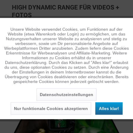
HIGH DYNAMIC RANGE FÜR VIDEOS +
FOTOS
Die HERO12 Black setzt mit HDR für Videos (5,3K und
Unsere Website verwendet Cookies, um Funktionen auf der
Aktiv
Funktionale
4K) und Fotos neue Maßstäbe in Sachen Bildqualität.
Website (etwa Warenkorb oder Login) zu ermöglichen, um das
Nutzungsverhalten unserer Website zu analysieren und stetig zu
HDR eignet sich hervorragend für Umgebungen, in denen
verbessern, sowie um Dir personalisierte Angebote auf
es sowohl Schatten als auch helles Licht gibt, denn es
Inaktiv
Tracking
Werbeplattformen Dritter anzubieten. Zudem liefern diese Cookies
Erkenntnisse für Werbeanalysen und Affiliate-Marketing. Weitere
fängt die feinen Details der Szene ein, die normalerweise
Informationen zu Cookies erhältst du in unserer
in der Dunkelheit der Schatten verschwinden oder in den
Datenschutzerklärung. Durch das Klicken auf "Alles klar!" erlaubst
Inaktiv
Personalisierung
du uns, diese optionalen Cookies zu setzen. Durch eine Änderung
hellen Bereichen deiner Aufnahme untergehen würden.
der Einstellungen in deinem Internetbrowser kannst du die
Das Ergebnis sind besonders dynamische Aufnahmen mit
Übertragung von Cookies deaktivieren oder einschränken. Bereits
gespeicherte Cookies können jederzeit gelöscht werden.
lebensechten Farben und Details.
Inaktiv
Service
Datenschutzeinstellungen
Nur funktionale Cookies akzeptieren
Alles klar!