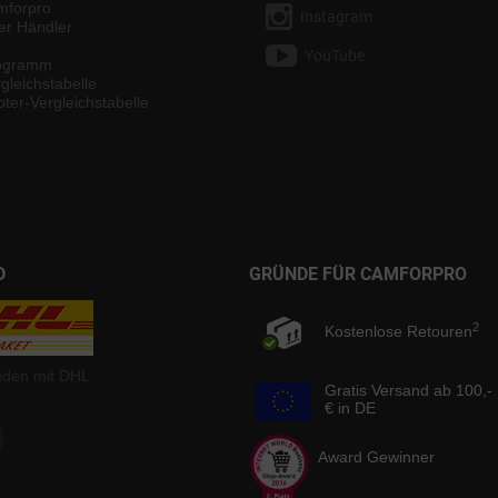
mforpro
Instagram
ter Händler
YouTube
rogramm
gleichstabelle
ter-Vergleichstabelle
D
GRÜNDE FÜR CAMFORPRO
2
Kostenlose Retouren
nden mit DHL
Gratis Versand ab 100,-
€ in DE
Award Gewinner