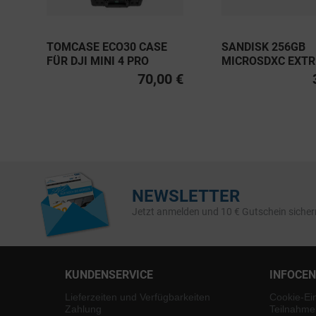
TOMCASE ECO30 CASE
SANDISK 256GB
FÜR DJI MINI 4 PRO
MICROSDXC EXT
PRO UHS-I U3, CL
70,00 €
V30 A2 200MB/S
NEWSLETTER
Jetzt anmelden und 10 € Gutschein sicher
KUNDENSERVICE
INFOCE
Lieferzeiten und Verfügbarkeiten
Cookie-Ei
Zahlung
Teilnahme