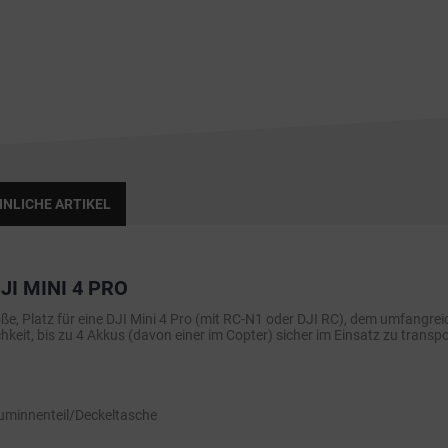
NLICHE ARTIKEL
I MINI 4 PRO
röße, Platz für eine DJI Mini 4 Pro (mit RC-N1 oder DJI RC), dem umfangre
keit, bis zu 4 Akkus (davon einer im Copter) sicher im Einsatz zu transpo
auminnenteil/Deckeltasche