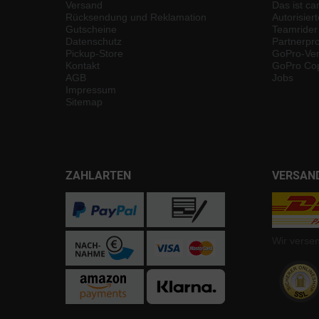
Versand
Das ist ca
Rücksendung und Reklamation
Autorisier
Gutscheine
Teamrider
Datenschutz
Partnerp
Pickup-Store
GoPro-Ver
Kontakt
GoPro Cop
AGB
Jobs
Impressum
Sitemap
ZAHLARTEN
VERSAN
Wir verse