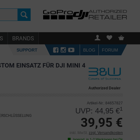
S
BRANDS
SUPPORT
BLOG
FORUM
TOM EINSATZ FÜR DJI MINI 4
Authorized Dealer
Artikel-Nr.: 84657827
1
UVP: 44,95 €
VERSCHLÜSSELUNG
39,95 €
inkl. MwSt.
zzgl. Versandkosten
lagernd, in 1-2 Werktagen bei Dir