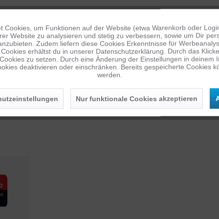
 Cookies, um Funktionen auf der Website (etwa Warenkorb oder Logi
er Website zu analysieren und stetig zu verbessern, sowie um Dir pers
anzubieten. Zudem liefern diese Cookies Erkenntnisse für Werbeanalyse
Cookies erhältst du in unserer Datenschutzerklärung. Durch das Klicken 
 Cookies zu setzen. Durch eine Änderung der Einstellungen in deinem 
okies deaktivieren oder einschränken. Bereits gespeicherte Cookies kö
werden.
utzeinstellungen
Nur funktionale Cookies akzeptieren
A