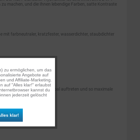
zu machen, und die Ihnen lebendige Farben, satte Kontraste
e mit farbneutraler, kratzfester, wasserdichter, staubdichter
n) zu ermöglichen, um das
Aktiv
onalisierte Angebote auf
n und Affiliate-Marketing.
auf "Alles klar!" erlaubst
Inaktiv
iven Auswirkungen auf den Gimbal auftreten und so maximale
Internetbrowser kannst du
nnen jederzeit gelöscht
Inaktiv
lles klar!
Inaktiv