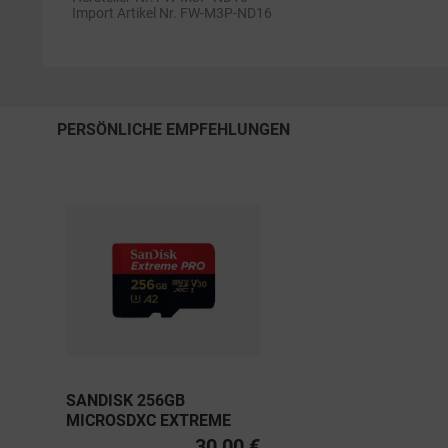
Import Artikel Nr. FW-M3P-ND16
PERSÖNLICHE EMPFEHLUNGEN
SANDISK 256GB
MICROSDXC EXTREME
PRO UHS-I U3, CLASS 10
30,00 €