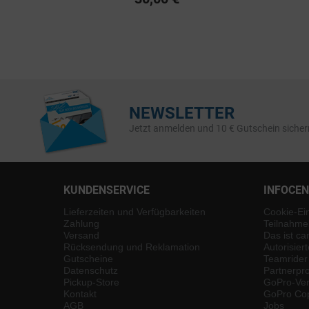
V30 A2 200MB/S
NEWSLETTER
Jetzt anmelden und 10 € Gutschein sicher
KUNDENSERVICE
INFOCE
Lieferzeiten und Verfügbarkeiten
Cookie-Ei
Zahlung
Teilnahme
Versand
Das ist ca
Rücksendung und Reklamation
Autorisier
Gutscheine
Teamrider
Datenschutz
Partnerp
Pickup-Store
GoPro-Ver
Kontakt
GoPro Cop
AGB
Jobs