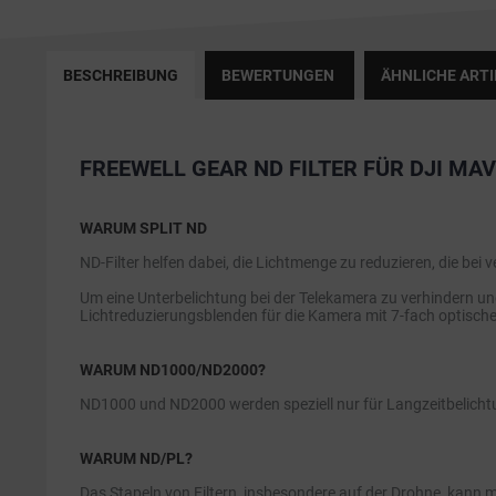
BESCHREIBUNG
BEWERTUNGEN
ÄHNLICHE ARTI
FREEWELL GEAR ND FILTER FÜR DJI MAV
WARUM SPLIT ND
ND-Filter helfen dabei, die Lichtmenge zu reduzieren, die be
Um eine Unterbelichtung bei der Telekamera zu verhindern und
Lichtreduzierungsblenden für die Kamera mit 7-fach optisch
WARUM ND1000/ND2000?
ND1000 und ND2000 werden speziell nur für Langzeitbelicht
WARUM ND/PL?
Das Stapeln von Filtern, insbesondere auf der Drohne, kann m