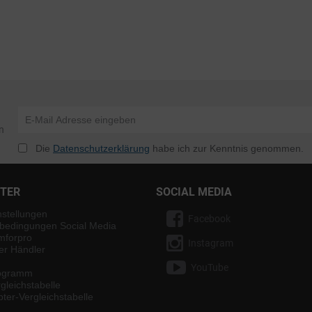
n
Die
Datenschutzerklärung
habe ich zur Kenntnis genommen.
NTER
SOCIAL MEDIA
nstellungen
Facebook
bedingungen Social Media
mforpro
Instagram
ter Händler
YouTube
rogramm
gleichstabelle
ter-Vergleichstabelle