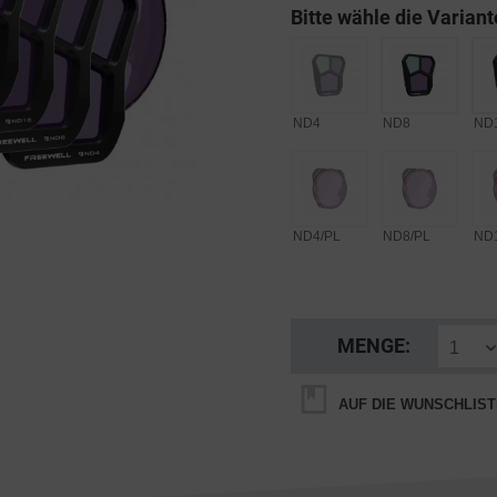
Bitte wähle die Variant
ND4
ND8
ND
ND4/PL
ND8/PL
ND
MENGE:
AUF DIE WUNSCHLIST