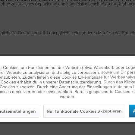
 ohne zusätzliches Gepäck und ohne das Risiko beschädigter Aufnahmen 
gliche Optik und übertrifft oder gleicht jeder anderen Marke in der Branch
igersinn drehen, bevor Sie einen neuen Filter installieren.
 Cookies, um Funktionen auf der Website (etwa Warenkorb oder Logi
er Website zu analysieren und stetig zu verbessern, sowie um Dir pers
anzubieten. Zudem liefern diese Cookies Erkenntnisse für Werbeanalyse
Cookies erhältst du in unserer Datenschutzerklärung. Durch das Klicken 
m Filter für jede Drohne zu erstellen, die garantieren, dass keine negat
 Cookies zu setzen. Durch eine Änderung der Einstellungen in deinem 
okies deaktivieren oder einschränken. Bereits gespeicherte Cookies kö
werden.
utzeinstellungen
Nur funktionale Cookies akzeptieren
A
 Variante