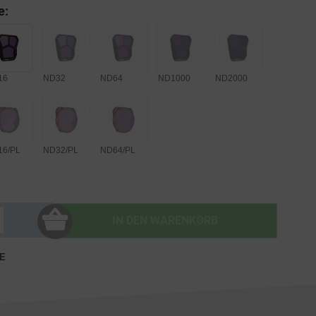
e:
16
ND32
ND64
ND1000
ND2000
16/PL
ND32/PL
ND64/PL
IN DEN
WARENKORB
E