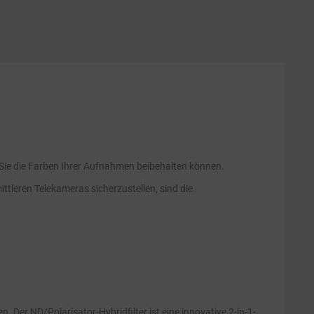
s Sie die Farben Ihrer Aufnahmen beibehalten können.
ttleren Telekameras sicherzustellen, sind die
Der ND/Polarisator-Hybridfilter ist eine innovative 2-in-1-