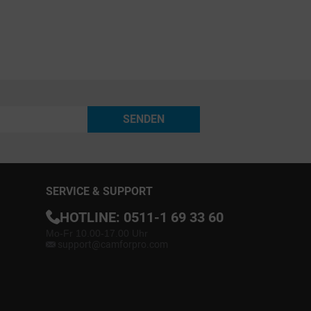
SENDEN
SERVICE & SUPPORT
HOTLINE:
0511-1 69 33 60
Mo-Fr 10.00-17.00 Uhr
support@camforpro.com