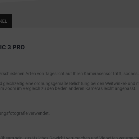
KEL
IC 3 PRO
i verschiedenen Arten von Tageslicht auf Ihren Kamerasensor trifft, sodas
 gleichzeitig eine ordnungsgemäße Belichtung bei den Weitwinkel- und mi
em Zoom im Vergleich zu den beiden anderen Kameras leicht angepasst.
ungsfotografie verwendet.
ühsam sein, zusätzliches Gewicht verursachen und Vignetten verursachen. 