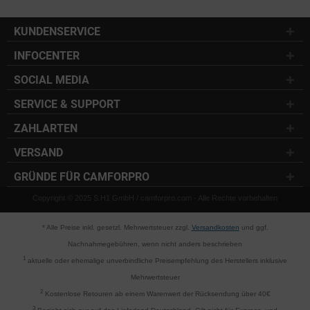
KUNDENSERVICE
INFOCENTER
SOCIAL MEDIA
SERVICE & SUPPORT
ZAHLARTEN
VERSAND
GRÜNDE FÜR CAMFORPRO
Copyright © 2025 S.H1 GmbH / camforpro.com - Alle Rechte vorbehalten
* Alle Preise inkl. gesetzl. Mehrwertsteuer zzgl.
Versandkosten
und ggf.
Nachnahmegebühren, wenn nicht anders beschrieben
1
aktuelle oder ehemalige unverbindliche Preisempfehlung des Herstellers inklusive
Mehrwertsteuer
2
Kostenlose Retouren ab einem Warenwert der Rücksendung über 40€
3