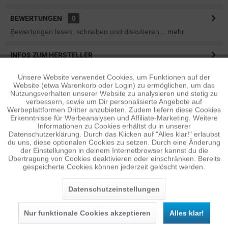
BEWERTUNGEN
0
Bewertungen lesen, schreiben und diskutieren...
mehr
INFOS ZUM HERSTELLER
Folgende Infos zum Hersteller sind verfübar......
mehr
Unsere Website verwendet Cookies, um Funktionen auf der
Aktiv
Funktionale
Website (etwa Warenkorb oder Login) zu ermöglichen, um das
ÄHNLICHE ARTIKEL
Nutzungsverhalten unserer Website zu analysieren und stetig zu
verbessern, sowie um Dir personalisierte Angebote auf
Diese Artikel sind dem Produkt ähnlich ...
mehr
Inaktiv
Tracking
Werbeplattformen Dritter anzubieten. Zudem liefern diese Cookies
Erkenntnisse für Werbeanalysen und Affiliate-Marketing. Weitere
Informationen zu Cookies erhältst du in unserer
Datenschutzerklärung. Durch das Klicken auf "Alles klar!" erlaubst
Inaktiv
Personalisierung
du uns, diese optionalen Cookies zu setzen. Durch eine Änderung
Persönliche Empfehlungen
der Einstellungen in deinem Internetbrowser kannst du die
Übertragung von Cookies deaktivieren oder einschränken. Bereits
gespeicherte Cookies können jederzeit gelöscht werden.
Inaktiv
Service
Datenschutzeinstellungen
Nur funktionale Cookies akzeptieren
Alles klar!