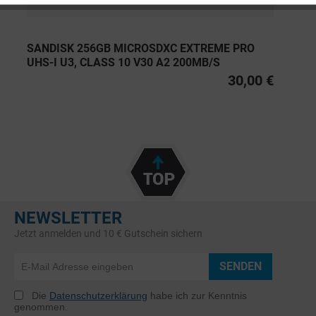
SANDISK 256GB MICROSDXC EXTREME PRO
UHS-I U3, CLASS 10 V30 A2 200MB/S
30,00 €
NEWSLETTER
Jetzt anmelden und 10 € Gutschein sichern
SENDEN
Die
Datenschutzerklärung
habe ich zur Kenntnis
genommen.