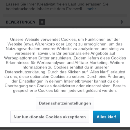
Lassen Sie Ihrer Kreativität freien Lauf und erfassen Sie
beeindruckende Inhalte mit dem Freewell...
mehr
BEWERTUNGEN
0
Bewertungen lesen, schreiben und diskutieren...
mehr
Unsere Website verwendet Cookies, um Funktionen auf der
Aktiv
Funktionale
ÄHNLICHE ARTIKEL
Website (etwa Warenkorb oder Login) zu ermöglichen, um das
Nutzungsverhalten unserer Website zu analysieren und stetig zu
Diese Artikel sind dem Produkt ähnlich ...
mehr
verbessern, sowie um Dir personalisierte Angebote auf
Inaktiv
Tracking
Werbeplattformen Dritter anzubieten. Zudem liefern diese Cookies
Erkenntnisse für Werbeanalysen und Affiliate-Marketing. Weitere
Informationen zu Cookies erhältst du in unserer
Datenschutzerklärung. Durch das Klicken auf "Alles klar!" erlaubst
Inaktiv
Personalisierung
Persönliche Empfehlungen
du uns, diese optionalen Cookies zu setzen. Durch eine Änderung
der Einstellungen in deinem Internetbrowser kannst du die
Übertragung von Cookies deaktivieren oder einschränken. Bereits
gespeicherte Cookies können jederzeit gelöscht werden.
Inaktiv
Service
Datenschutzeinstellungen
Nur funktionale Cookies akzeptieren
Alles klar!