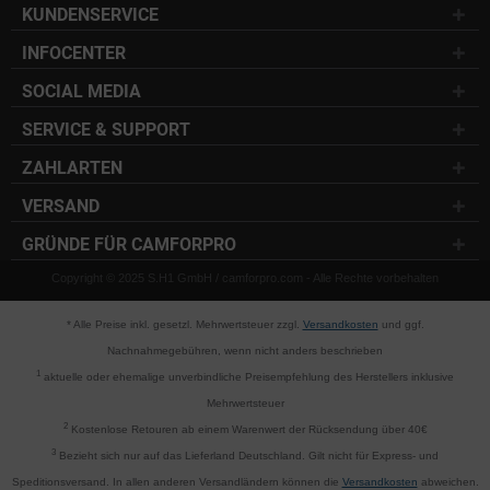
KUNDENSERVICE
INFOCENTER
SOCIAL MEDIA
SERVICE & SUPPORT
ZAHLARTEN
VERSAND
GRÜNDE FÜR CAMFORPRO
Copyright © 2025 S.H1 GmbH / camforpro.com - Alle Rechte vorbehalten
* Alle Preise inkl. gesetzl. Mehrwertsteuer zzgl.
Versandkosten
und ggf.
Nachnahmegebühren, wenn nicht anders beschrieben
1
aktuelle oder ehemalige unverbindliche Preisempfehlung des Herstellers inklusive
Mehrwertsteuer
2
Kostenlose Retouren ab einem Warenwert der Rücksendung über 40€
3
Bezieht sich nur auf das Lieferland Deutschland. Gilt nicht für Express- und
Speditionsversand. In allen anderen Versandländern können die
Versandkosten
abweichen.