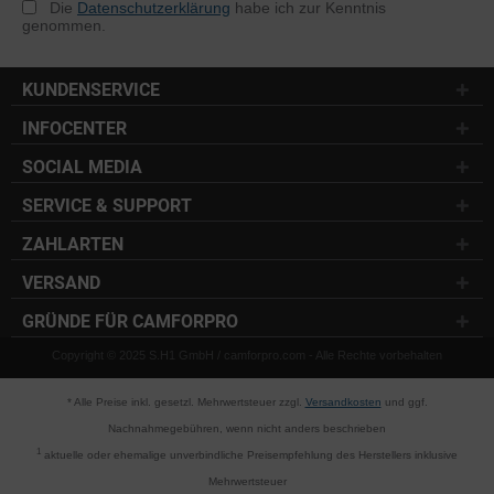
Die
Datenschutzerklärung
habe ich zur Kenntnis
genommen.
KUNDENSERVICE
INFOCENTER
SOCIAL MEDIA
SERVICE & SUPPORT
ZAHLARTEN
VERSAND
GRÜNDE FÜR CAMFORPRO
Copyright © 2025 S.H1 GmbH / camforpro.com - Alle Rechte vorbehalten
* Alle Preise inkl. gesetzl. Mehrwertsteuer zzgl.
Versandkosten
und ggf.
Nachnahmegebühren, wenn nicht anders beschrieben
1
aktuelle oder ehemalige unverbindliche Preisempfehlung des Herstellers inklusive
Mehrwertsteuer