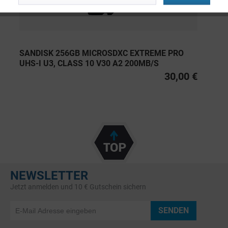
SANDISK 256GB MICROSDXC EXTREME PRO
UHS-I U3, CLASS 10 V30 A2 200MB/S
30,00 €
NEWSLETTER
Jetzt anmelden und 10 € Gutschein sichern
SENDEN