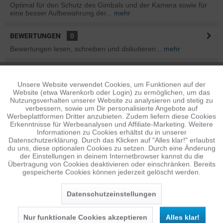
Optimal für den Schutz des Gimbals und der Kamera sowie für
eine besser Aufbewahrung der...
mehr
BEWERTUNGEN
0
Bewertungen lesen, schreiben und diskutieren...
mehr
INFOS ZUM HERSTELLER
Unsere Website verwendet Cookies, um Funktionen auf der
Aktiv
Folgende Infos zum Hersteller sind verfübar......
mehr
Funktionale
Website (etwa Warenkorb oder Login) zu ermöglichen, um das
Nutzungsverhalten unserer Website zu analysieren und stetig zu
ÄHNLICHE ARTIKEL
verbessern, sowie um Dir personalisierte Angebote auf
Inaktiv
Tracking
Werbeplattformen Dritter anzubieten. Zudem liefern diese Cookies
Diese Artikel sind dem Produkt ähnlich ...
mehr
Erkenntnisse für Werbeanalysen und Affiliate-Marketing. Weitere
Informationen zu Cookies erhältst du in unserer
Datenschutzerklärung. Durch das Klicken auf "Alles klar!" erlaubst
Inaktiv
Personalisierung
du uns, diese optionalen Cookies zu setzen. Durch eine Änderung
der Einstellungen in deinem Internetbrowser kannst du die
Übertragung von Cookies deaktivieren oder einschränken. Bereits
Persönliche Empfehlungen
gespeicherte Cookies können jederzeit gelöscht werden.
Inaktiv
Service
Datenschutzeinstellungen
Nur funktionale Cookies akzeptieren
Alles klar!