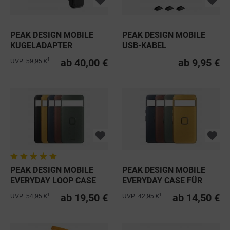
PEAK DESIGN MOBILE
PEAK DESIGN MOBILE
KUGELADAPTER
USB-KABEL
ab 40,00 €
ab 9,95 €
1
UVP: 59,95 €
PEAK DESIGN MOBILE
PEAK DESIGN MOBILE
EVERYDAY LOOP CASE
EVERYDAY CASE FÜR
FÜR...
GOOGLE...
ab 19,50 €
ab 14,50 €
1
1
UVP: 54,95 €
UVP: 42,95 €