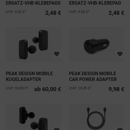
ERSATZ-VHB-KLEBEPADS
ERSATZ-VHB-KLEBEPAD
FÜR CAR...
FÜR WALL...
2,48 €
2,48 €
1
1
UVP: 4,95 €
UVP: 4,95 €
PEAK DESIGN MOBILE
PEAK DESIGN MOBILE
KUGELADAPTER
CAR POWER ADAPTER
CHARGING
USB-C
ab 60,00 €
9,98 €
1
1
UVP: 94,95 €
UVP: 19,95 €