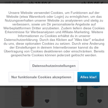
LOOP FÜR...
PORTEMONNAIE
ab 19,50 €
ab 59,95 €
1
UVP: 54,95 €
Unsere Website verwendet Cookies, um Funktionen auf der
Aktiv
Funktionale
Website (etwa Warenkorb oder Login) zu ermöglichen, um das
Nutzungsverhalten unserer Website zu analysieren und stetig zu
verbessern, sowie um Dir personalisierte Angebote auf
Inaktiv
Tracking
Werbeplattformen Dritter anzubieten. Zudem liefern diese Cookies
Erkenntnisse für Werbeanalysen und Affiliate-Marketing. Weitere
Informationen zu Cookies erhältst du in unserer
Datenschutzerklärung. Durch das Klicken auf "Alles klar!" erlaubst
Inaktiv
Personalisierung
du uns, diese optionalen Cookies zu setzen. Durch eine Änderung
der Einstellungen in deinem Internetbrowser kannst du die
Übertragung von Cookies deaktivieren oder einschränken. Bereits
PEAK DESIGN MOBILE
PEAK DESIGN MOBILE
gespeicherte Cookies können jederzeit gelöscht werden.
Inaktiv
Service
EVERYDAY CASE FÜR
EVERYDAY CASE FÜR
IPHONE 15...
IPHONE 15...
Datenschutzeinstellungen
ab 14,50 €
ab 14,50 €
1
1
UVP: 42,95 €
UVP: 42,95 €
Nur funktionale Cookies akzeptieren
Alles klar!