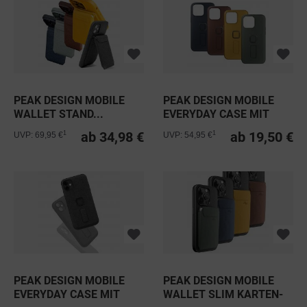
PEAK DESIGN MOBILE
PEAK DESIGN MOBILE
WALLET STAND...
EVERYDAY CASE MIT
LOOP FÜR...
ab 34,98 €
ab 19,50 €
1
1
UVP: 69,95 €
UVP: 54,95 €
PEAK DESIGN MOBILE
PEAK DESIGN MOBILE
EVERYDAY CASE MIT
WALLET SLIM KARTEN-